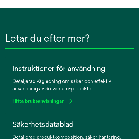
Letar du efter mer?
Instruktioner för användning
Detaljerad vägledning om säker och effektiv
användning av Solventum-produkter.
Hitta bruksanvisningar
opens
in
Säkerhetsdatablad
a
Detaljerad produktkomposition, säker hantering,
new