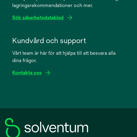
lagringsrekommendationer och mer.
tab
Sök säkerhetsdatablad
opens
in
Kundvård och support
a
Vårt team är här för att hjälpa till att besvara alla
new
dina frågor.
tab
Kontakta oss