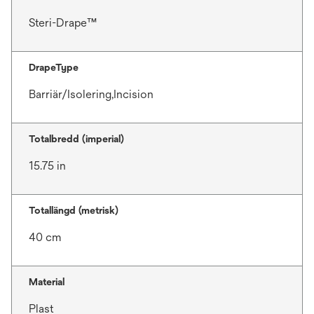
Steri-Drape™
DrapeType
Barriär/Isolering,Incision
Totalbredd (imperial)
15.75 in
Totallängd (metrisk)
40 cm
Material
Plast