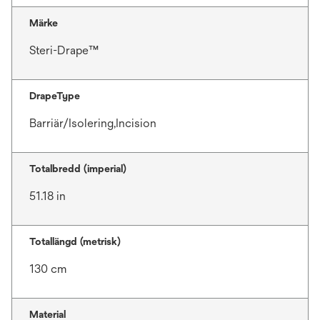
Märke
Steri-Drape™
DrapeType
Barriär/Isolering,Incision
Totalbredd (imperial)
51.18 in
Totallängd (metrisk)
130 cm
Material