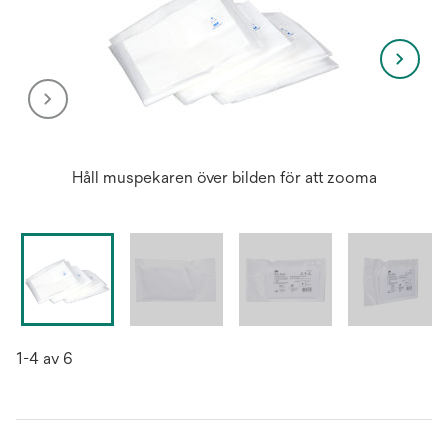
Håll muspekaren över bilden för att zooma
1-4 av 6