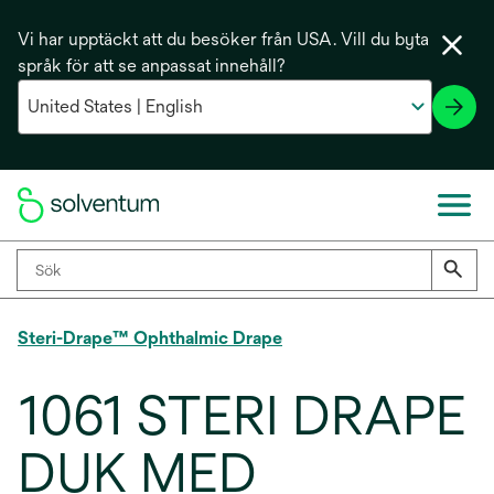
Vi har upptäckt att du besöker från USA. Vill du byta
språk för att se anpassat innehåll?
Steri-Drape™ Ophthalmic Drape
1061 STERI DRAPE
DUK MED