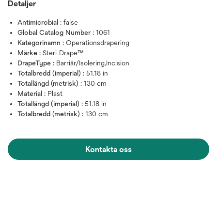
Detaljer
Antimicrobial :
false
Global Catalog Number :
1061
Kategorinamn :
Operationsdrapering
Märke :
Steri-Drape™
DrapeType :
Barriär/Isolering,Incision
Totalbredd (imperial) :
51.18 in
Totallängd (metrisk) :
130 cm
Material :
Plast
Totallängd (imperial) :
51.18 in
Totalbredd (metrisk) :
130 cm
Kontakta oss