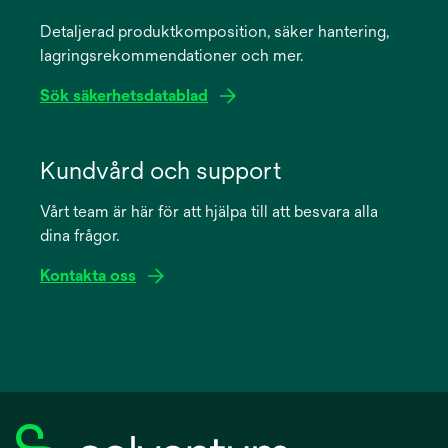
a
Detaljerad produktkomposition, säker hantering,
new
lagringsrekommendationer och mer.
tab
Sök säkerhetsdatablad
opens
in
Kundvård och support
a
Vårt team är här för att hjälpa till att besvara alla
new
dina frågor.
tab
Kontakta oss