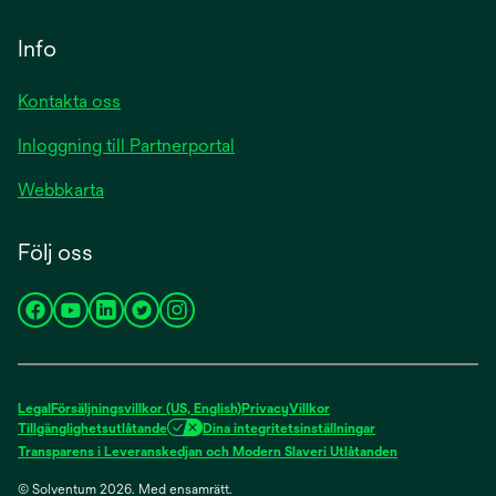
Info
Kontakta oss
Inloggning till Partnerportal
Webbkarta
Följ oss
opens
opens
opens
opens
opens
in
in
in
in
in
a
a
a
a
a
new
new
new
new
new
Legal
Försäljningsvillkor (US, English)
Privacy
Villkor
tab
tab
tab
tab
tab
Tillgänglighetsutlåtande
Dina integritetsinställningar
Transparens i Leveranskedjan och Modern Slaveri Utlåtanden
© Solventum 2026. Med ensamrätt.