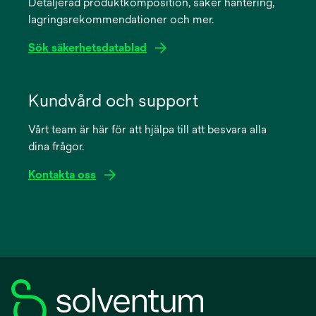
Detaljerad produktkomposition, säker hantering,
new
lagringsrekommendationer och mer.
tab
Sök säkerhetsdatablad
opens
in
Kundvård och support
a
Vårt team är här för att hjälpa till att besvara alla
new
dina frågor.
tab
Kontakta oss