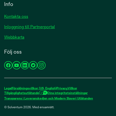
Info
Kontakta oss
Inloggning till Partnerportal
Webbkarta
Följ oss
opens
opens
opens
opens
opens
in
in
in
in
in
a
a
a
a
a
new
new
new
new
new
Legal
Försäljningsvillkor (US, English)
Privacy
Villkor
tab
tab
tab
tab
tab
Tillgänglighetsutlåtande
Dina integritetsinställningar
Transparens i Leveranskedjan och Modern Slaveri Utlåtanden
© Solventum 2026. Med ensamrätt.