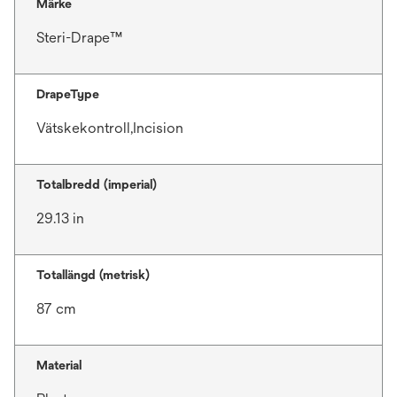
Märke
Steri-Drape™
DrapeType
Vätskekontroll,Incision
Totalbredd (imperial)
29.13 in
Totallängd (metrisk)
87 cm
Material