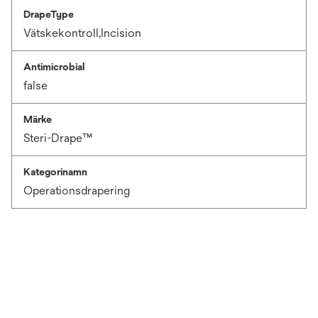
DrapeType
Vätskekontroll,Incision
Antimicrobial
false
Märke
Steri-Drape™
Kategorinamn
Operationsdrapering