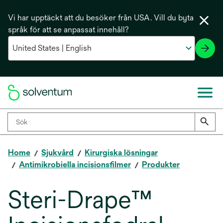
Vi har upptäckt att du besöker från USA. Vill du byta
språk för att se anpassat innehåll?
Home
Sjukvård
Kirurgiska lösningar
Antimikrobiella incisionsfilmer
Produkter
Steri-Drape™