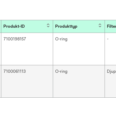
Produkt-ID
Produkttyp
Filte
7100198157
O-ring
-
7100061113
O-ring
Djup