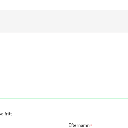
lfritt
Efternamn
*