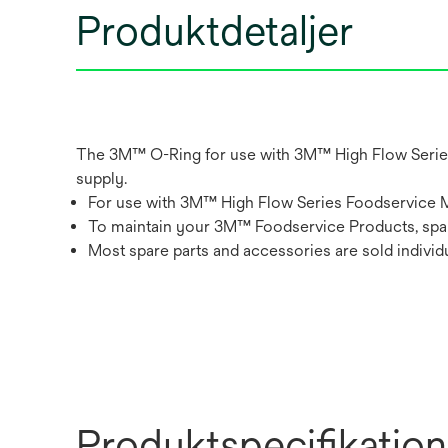
Produktdetaljer
The 3M™ O-Ring for use with 3M™ High Flow Series F
supply.
For use with 3M™ High Flow Series Foodservice 
To maintain your 3M™ Foodservice Products, spare
Most spare parts and accessories are sold individua
Produktspecifikation