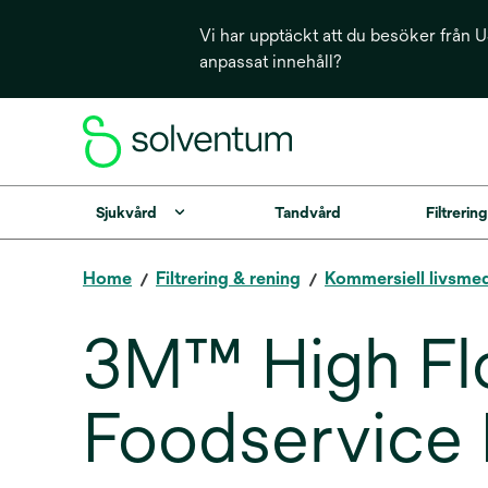
Vi har upptäckt att du besöker från US
anpassat innehåll?
Sjukvård
Tandvård
Filtrerin
Home
Filtrering & rening
Kommersiell livsme
3M™ High Flo
Foodservice 