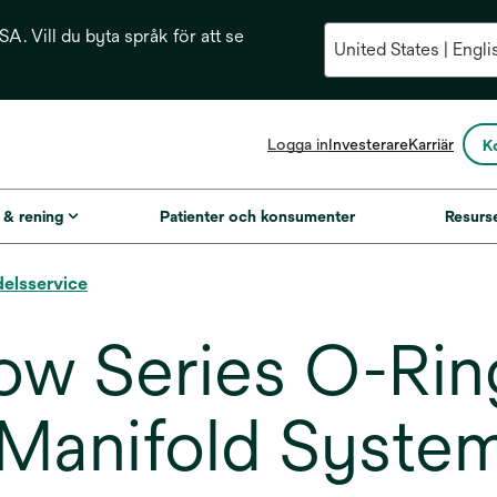
A. Vill du byta språk för att se
opens
Logga in
Investerare
Karriär
K
in
a
new
g & rening
Patienter och konsumenter
Resurs
tab
delsservice
w Series O-Ring
Manifold Syste