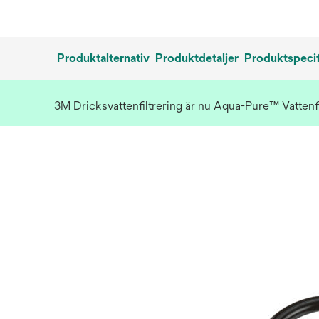
Produktalternativ
Produktdetaljer
Produktspecif
3M Dricksvattenfiltrering är nu Aqua-Pure™ Vattenf