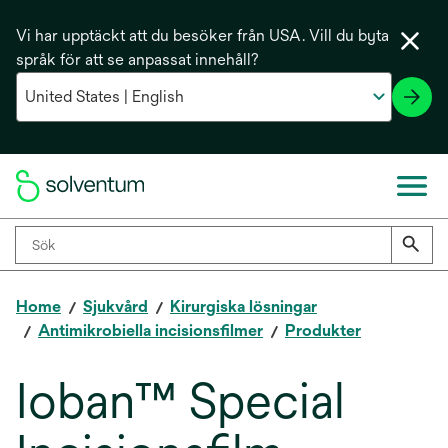
Vi har upptäckt att du besöker från USA. Vill du byta
språk för att se anpassat innehåll?
Home
Sjukvård
Kirurgiska lösningar
Antimikrobiella incisionsfilmer
Produkter
Ioban™ Special