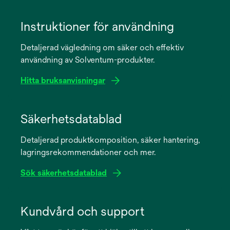
Instruktioner för användning
Detaljerad vägledning om säker och effektiv
användning av Solventum-produkter.
Hitta bruksanvisningar
opens
in
Säkerhetsdatablad
a
Detaljerad produktkomposition, säker hantering,
new
lagringsrekommendationer och mer.
tab
Sök säkerhetsdatablad
opens
in
Kundvård och support
a