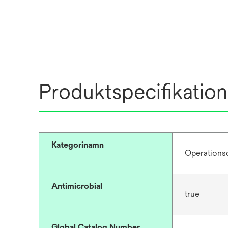
Produktspecifikation
Kategorinamn
Operations
Antimicrobial
true
Global Catalog Number