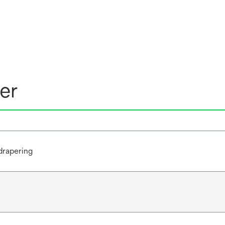
er
drapering