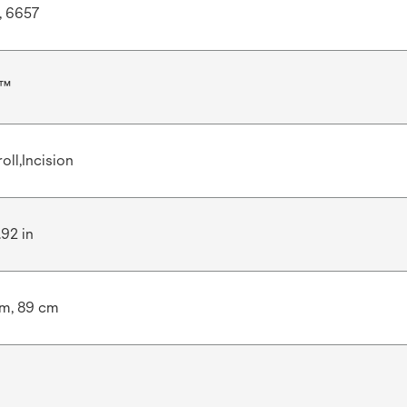
, 6657
e™
oll,Incision
.92 in
cm, 89 cm