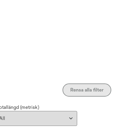
Rensa alla filter
otallängd (metrisk)