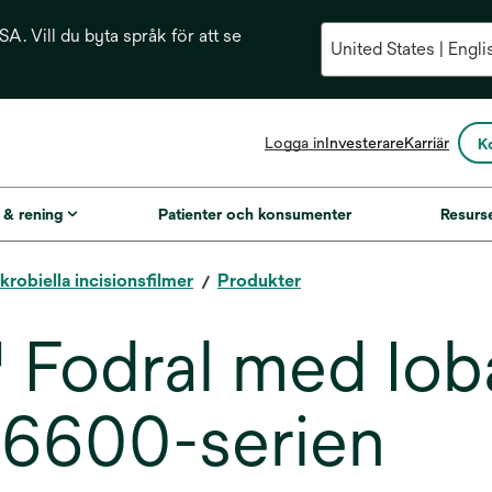
A. Vill du byta språk för att se
opens
Logga in
Investerare
Karriär
K
in
a
new
g & rening
Patienter och konsumenter
Resurs
tab
krobiella incisionsfilmer
Produkter
 Fodral med Io
, 6600-serien