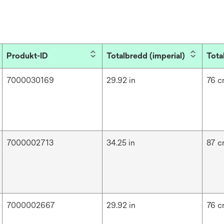
Produkt-ID
Totalbredd (imperial)
Tota
7000030169
29.92 in
76 
7000002713
34.25 in
87 
7000002667
29.92 in
76 