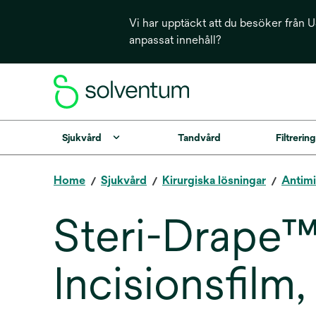
Vi har upptäckt att du besöker från US
anpassat innehåll?
Sjukvård
Tandvård
Filtrerin
Home
Sjukvård
Kirurgiska lösningar
Antimi
Steri-Drape™
Incisionsfilm