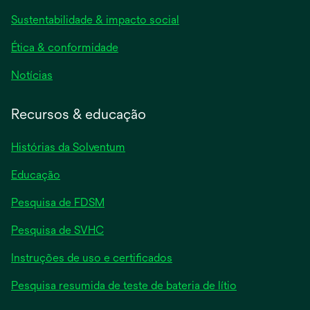
new
Sustentabilidade & impacto social
tab
Ética & conformidade
opens
Notícias
in
a
Recursos & educação
new
tab
Histórias da Solventum
Educação
Pesquisa de FDSM
Pesquisa de SVHC
Instruções de uso e certificados
Pesquisa resumida de teste de bateria de lítio