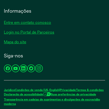
Informações
Entre em contato conosco
Login no Portal de Parceiros
Mapa do site
Siga-nos
opens
opens
opens
opens
opens
in
in
in
in
in
a
a
a
a
a
new
new
new
new
new
Jurídico
Condições de venda (US, English)
Privacidade
Termos & condições
tab
tab
tab
tab
tab
Declaração de acessibilidade
Suas preferências de privacidade
Transparência em cadeias de suprimentos e divulgações de escravidão
opens
moderna
in