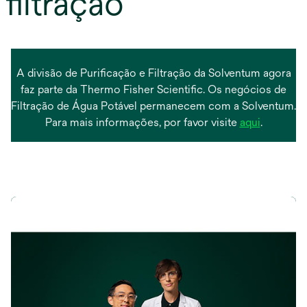
filtração
A divisão de Purificação e Filtração da Solventum agora
faz parte da Thermo Fisher Scientific. Os negócios de
Filtração de Água Potável permanecem com a Solventum.
opens
Para mais informações, por favor visite
aqui
.
in
a
new
tab