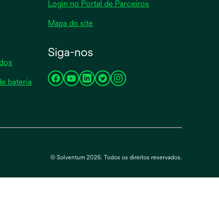
Login no Portal de Parceiros
Mapa do site
Siga-nos
ados
e bateria
opens
opens
opens
opens
opens
in
in
in
in
in
a
a
a
a
a
new
new
new
new
new
tab
tab
tab
tab
tab
© Solventum 2026. Todos os direitos reservados.