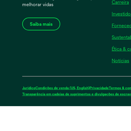
Carreira
melhorar vidas
Investido
Saiba mais
Forneced
Sustenta
Ética & 
Notícias
i
Jurídico
Condições de venda (US, English)
Privacidade
Termos & con
Transparência em cadeias de suprimentos e divulgações de escra