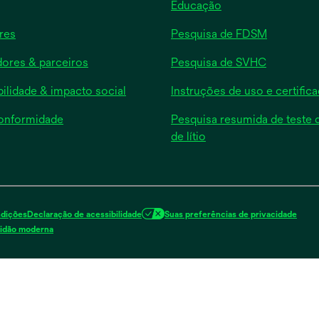
Educação
opens
res
Pesquisa de FDSM
in
ores & parceiros
Pesquisa de SVHC
a
new
bilidade & impacto social
Instruções de uso e certific
tab
conformidade
Pesquisa resumida de teste d
de lítio
opens
n
a
new
tab
dições
Declaração de acessibilidade
Suas preferências de privacidade
opens
vidão moderna
in
a
new
tab