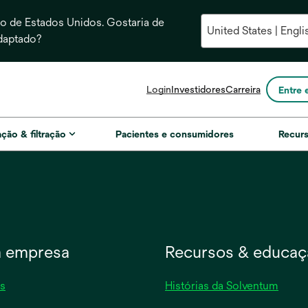
 de Estados Unidos. Gostaria de
daptado?
opens
Login
Investidores
Carreira
Entre 
in
a
new
ação & filtração
Pacientes e consumidores
Recur
tab
 empresa
Recursos & educaç
s
Histórias da Solventum