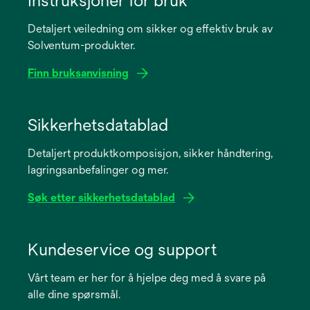
Instruksjoner for bruk
Detaljert veiledning om sikker og effektiv bruk av
Solventum-produkter.
Finn bruksanvisning
opens
in
Sikkerhetsdatablad
a
Detaljert produktkomposisjon, sikker håndtering,
new
lagringsanbefalinger og mer.
tab
Søk etter sikkerhetsdatablad
opens
in
Kundeservice og support
a
Vårt team er her for å hjelpe deg med å svare på
new
alle dine spørsmål.
tab