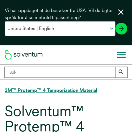
Vi har oppdaget at du besøker fra USA. Vil du bytte
språk for å se innhold tilpasset deg?
3M™ Protemp™ 4 Temporization Material
Solventum™
Protemp™ 4