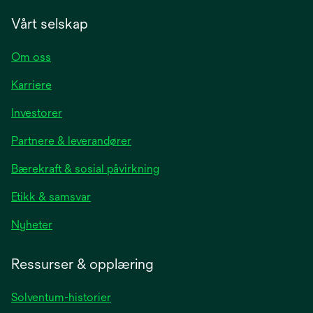
Vårt selskap
Om oss
Karriere
opens
Investorer
in
Partnere & leverandører
a
new
Bærekraft & sosial påvirkning
tab
Etikk & samsvar
opens
Nyheter
in
a
Ressurser & opplæring
new
tab
Solventum-historier