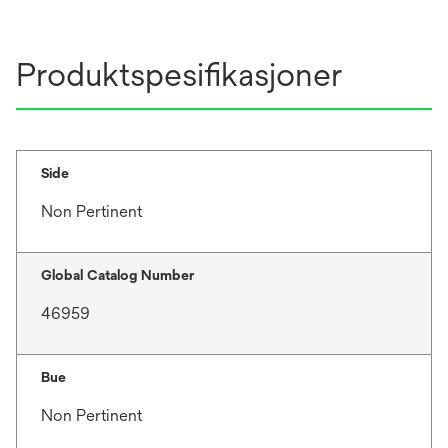
n
b
a
n
Produktspesifikasjoner
e
w
t
a
b
Side
Non Pertinent
Global Catalog Number
46959
Bue
Non Pertinent