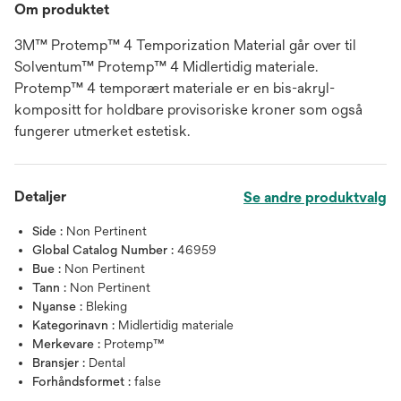
Om produktet
3M™ Protemp™ 4 Temporization Material går over til
Solventum™ Protemp™ 4 Midlertidig materiale.
Protemp™ 4 temporært materiale er en bis-akryl-
kompositt for holdbare provisoriske kroner som også
fungerer utmerket estetisk.
Detaljer
Se andre produktvalg
Side :
Non Pertinent
Global Catalog Number :
46959
Bue :
Non Pertinent
Tann :
Non Pertinent
Nyanse :
Bleking
Kategorinavn :
Midlertidig materiale
Merkevare :
Protemp™
Bransjer :
Dental
Forhåndsformet :
false