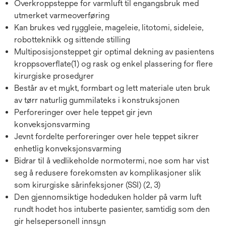
Overkroppsteppe for varmluft til engangsbruk med
utmerket varmeoverføring
Kan brukes ved ryggleie, mageleie, litotomi, sideleie,
robotteknikk og sittende stilling
Multiposisjonsteppet gir optimal dekning av pasientens
kroppsoverflate(1) og rask og enkel plassering for flere
kirurgiske prosedyrer
Består av et mykt, formbart og lett materiale uten bruk
av tørr naturlig gummilateks i konstruksjonen
Perforeringer over hele teppet gir jevn
konveksjonsvarming
Jevnt fordelte perforeringer over hele teppet sikrer
enhetlig konveksjonsvarming
Bidrar til å vedlikeholde normotermi, noe som har vist
seg å redusere forekomsten av komplikasjoner slik
som kirurgiske sårinfeksjoner (SSI) (2, 3)
Den gjennomsiktige hodeduken holder på varm luft
rundt hodet hos intuberte pasienter, samtidig som den
gir helsepersonell innsyn