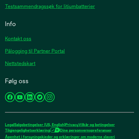
Testsammendragssøk for litiumbatterier
Info
Kontakt oss
Pålogging til Partner Portal
Nettstedskart
Følg oss
opens
opens
opens
opens
opens
in
in
in
in
in
a
a
a
a
a
new
new
new
new
new
Legal
Salgsbetingelser (US, English)
Privacy
Vilkår og betingelser
tab
tab
tab
tab
tab
Tilgjengelighetserklæring
Dine personvernspreferanser
opens
Åpenhet i forsyningskjeder og erklæringer om moderne slaveri