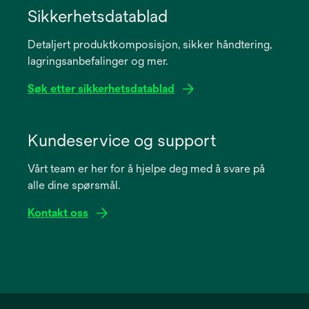
in
Sikkerhetsdatablad
a
Detaljert produktkomposisjon, sikker håndtering,
new
lagringsanbefalinger og mer.
tab
Søk etter sikkerhetsdatablad
opens
in
Kundeservice og support
a
Vårt team er her for å hjelpe deg med å svare på
new
alle dine spørsmål.
tab
Kontakt oss