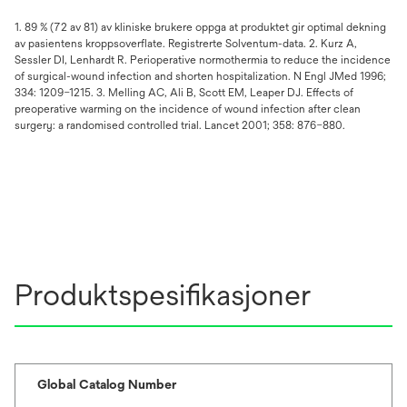
1. 89 % (72 av 81) av kliniske brukere oppga at produktet gir optimal dekning
av pasientens kroppsoverflate. Registrerte Solventum-data. 2. Kurz A,
Sessler DI, Lenhardt R. Perioperative normothermia to reduce the incidence
of surgical-wound infection and shorten hospitalization. N Engl JMed 1996;
334: 1209–1215. 3. Melling AC, Ali B, Scott EM, Leaper DJ. Effects of
preoperative warming on the incidence of wound infection after clean
surgery: a randomised controlled trial. Lancet 2001; 358: 876–880.
Produktspesifikasjoner
Global Catalog Number