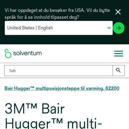
Vi har oppdaget at du besøker fra USA. Vil du bytte
språk for å se innhold tilpasset deg?
Bair Hugger™ multiposisjonsteppe til varming, 62200
3M™ Bair
Hugger™ multi-