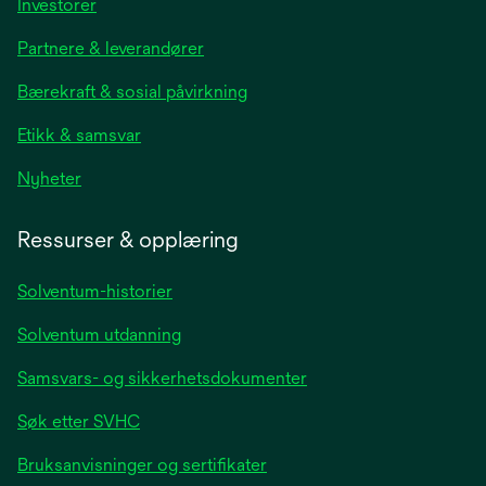
opens
Investorer
in
Partnere & leverandører
a
new
Bærekraft & sosial påvirkning
tab
Etikk & samsvar
opens
Nyheter
in
a
Ressurser & opplæring
new
tab
Solventum-historier
Solventum utdanning
Samsvars- og sikkerhetsdokumenter
Søk etter SVHC
Bruksanvisninger og sertifikater