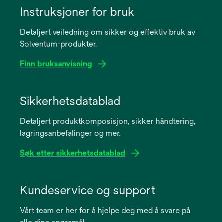
Instruksjoner for bruk
Detaljert veiledning om sikker og effektiv bruk av
Solventum-produkter.
Finn bruksanvisning
opens
in
Sikkerhetsdatablad
a
Detaljert produktkomposisjon, sikker håndtering,
new
lagringsanbefalinger og mer.
tab
Søk etter sikkerhetsdatablad
opens
in
Kundeservice og support
a
Vårt team er her for å hjelpe deg med å svare på
new