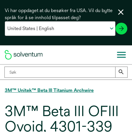
Vi har oppdaget at du besøker fra USA. Vil du bytte
språk for å se innhold tilpasset deg?
3M™ Unitek™ Beta III Titanium Archwire
3M™ Beta III OFIII
Ovoid, 4301-339