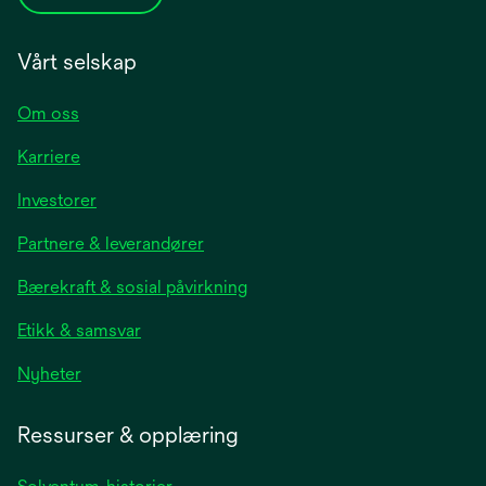
Vårt selskap
Om oss
Karriere
opens
Investorer
in
Partnere & leverandører
a
new
Bærekraft & sosial påvirkning
tab
Etikk & samsvar
opens
Nyheter
in
a
Ressurser & opplæring
new
tab