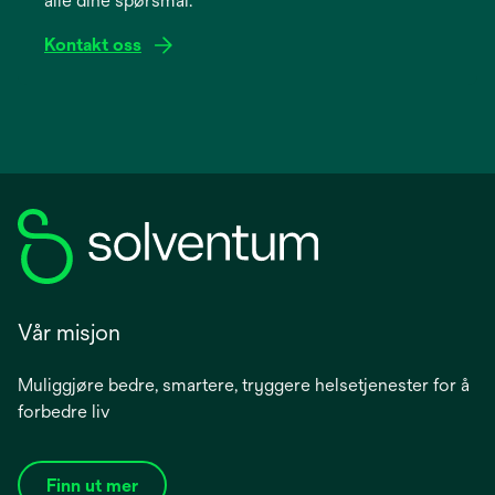
alle dine spørsmål.
tab
Kontakt oss
Vår misjon
Muliggjøre bedre, smartere, tryggere helsetjenester for å
forbedre liv
Finn ut mer