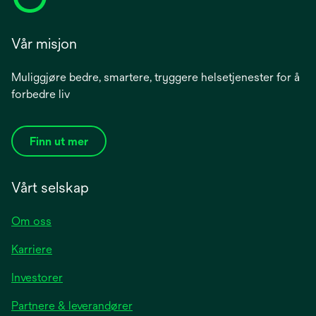
Vår misjon
Muliggjøre bedre, smartere, tryggere helsetjenester for å
forbedre liv
Finn ut mer
Vårt selskap
Om oss
Karriere
opens
Investorer
in
Partnere & leverandører
a