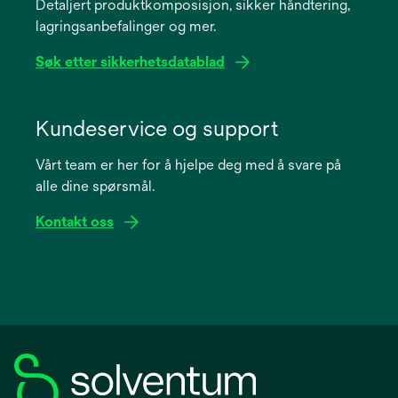
Detaljert produktkomposisjon, sikker håndtering,
new
lagringsanbefalinger og mer.
tab
Søk etter sikkerhetsdatablad
opens
in
Kundeservice og support
a
Vårt team er her for å hjelpe deg med å svare på
new
alle dine spørsmål.
tab
Kontakt oss