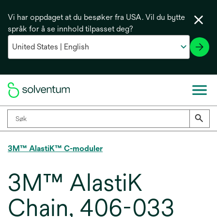
Vi har oppdaget at du besøker fra USA. Vil du bytte
språk for å se innhold tilpasset deg?
3M™ AlastiK™ C-moduler
3M™ AlastiK
Chain, 406-033