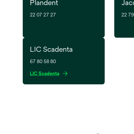
Plandent
Jac
22 07 27 27
22 79
LIC Scadenta
67 80 58 80
o
LIC Scadenta
p
e
n
s
i
n
a
n