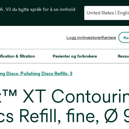
. Vil du bytte språk for å se innhold
opens
Logg inn
Investorer
Karriere
Ko
in
a
new
fication & filtration
Pasienter og forbrukere
Ressu
tab
 Discs, Polishing Discs Refills, 3
™ XT Contourin
cs Refill, fine, 