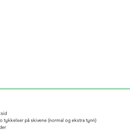
ksid
g to tykkelser på skivene (normal og ekstra tynn)
der