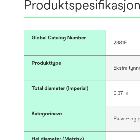
Produktspesifikasjo
e
w
t
a
b
Global Catalog Number
2381F
Produkttype
Ekstra tynn
Total diameter (Imperial)
0.37 in
Kategorinavn
Pusse- og p
Hel diameter (Metrisk)