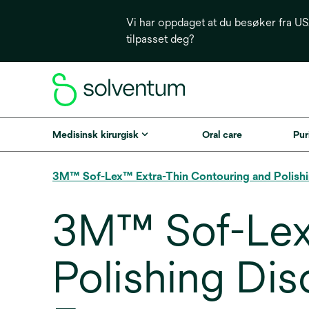
Vi har oppdaget at du besøker fra USA
tilpasset deg?
Medisinsk kirurgisk
Oral care
Puri
3M™ Sof-Lex™ Extra-Thin Contouring and Polishing
3M™ Sof-Lex
Polishing Dis