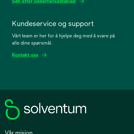
Søk etter sikkerhetsdatablad
opens
in
Kundeservice og support
a
Vårt team er her for å hjelpe deg med å svare på
new
alle dine spørsmål.
tab
Kontakt oss
Vår misjon