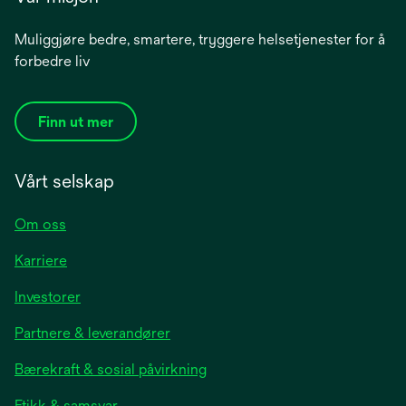
Muliggjøre bedre, smartere, tryggere helsetjenester for å
forbedre liv
Finn ut mer
Vårt selskap
Om oss
Karriere
opens
Investorer
in
Partnere & leverandører
a
new
Bærekraft & sosial påvirkning
tab
Etikk & samsvar