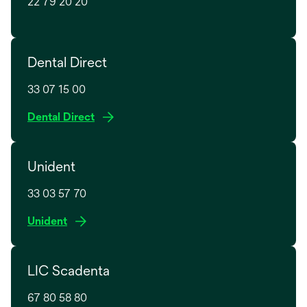
22 79 20 20
Dental Direct
33 07 15 00
o
Dental Direct
p
e
Unident
n
s
33 03 57 70
i
n
o
Unident
a
p
n
e
e
LIC Scadenta
n
w
s
t
67 80 58 80
i