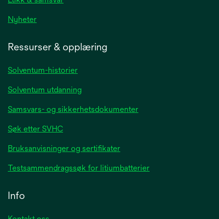
opens
Nyheter
in
a
Ressurser & opplæring
new
tab
Solventum-historier
Solventum utdanning
Samsvars- og sikkerhetsdokumenter
Søk etter SVHC
Bruksanvisninger og sertifikater
Testsammendragssøk for litiumbatterier
Info
Kontakt oss