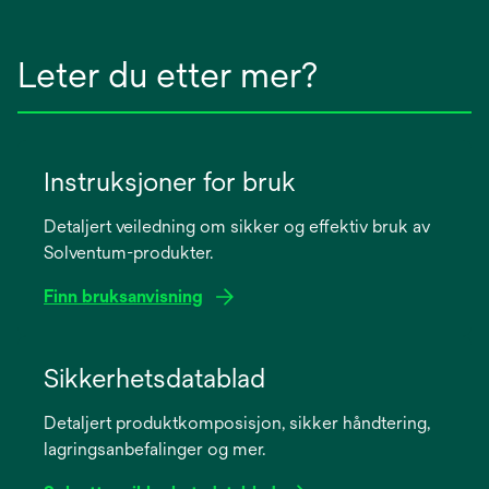
Leter du etter mer?
Instruksjoner for bruk
Detaljert veiledning om sikker og effektiv bruk av
Solventum-produkter.
Finn bruksanvisning
opens
in
Sikkerhetsdatablad
a
Detaljert produktkomposisjon, sikker håndtering,
new
lagringsanbefalinger og mer.
tab