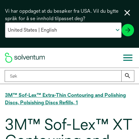
Vi har oppdaget at du besøker fra USA. Vil du bytte
språk for å se innhold tilpasset deg?
3M™ Sof-Lex™ Extra-Thin Contouring and Polishing
Discs, Polsishing Discs Refills, 1
3M™ Sof-Lex™ XT