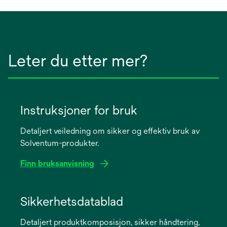
Leter du etter mer?
Instruksjoner for bruk
Detaljert veiledning om sikker og effektiv bruk av
Solventum-produkter.
Finn bruksanvisning
opens
in
Sikkerhetsdatablad
a
Detaljert produktkomposisjon, sikker håndtering,
new