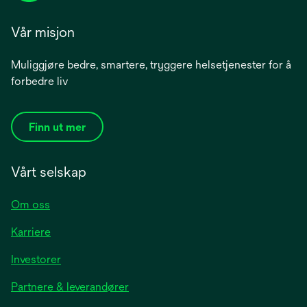
Vår misjon
Muliggjøre bedre, smartere, tryggere helsetjenester for å
forbedre liv
Finn ut mer
Vårt selskap
Om oss
Karriere
opens
Investorer
in
Partnere & leverandører
a