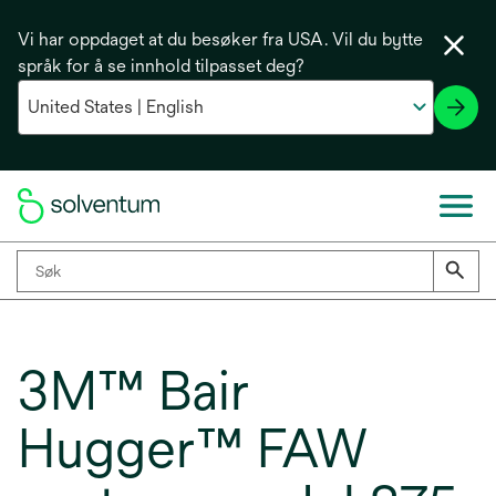
Vi har oppdaget at du besøker fra USA. Vil du bytte
språk for å se innhold tilpasset deg?
3M™ Bair
Hugger™ FAW