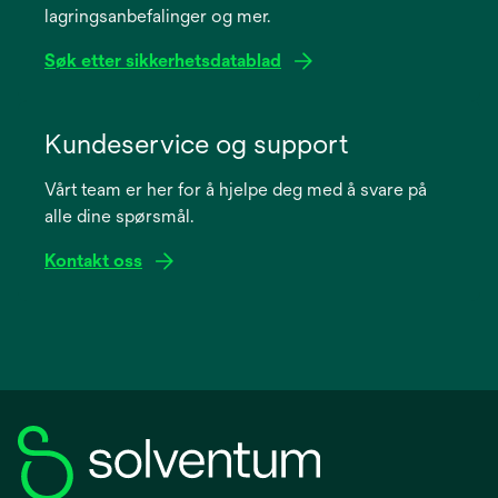
lagringsanbefalinger og mer.
tab
Søk etter sikkerhetsdatablad
opens
in
Kundeservice og support
a
Vårt team er her for å hjelpe deg med å svare på
new
alle dine spørsmål.
tab
Kontakt oss