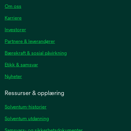
Om oss
Karriere
opens
Investorer
in
Partnere & leverandører
a
new
Bærekraft & sosial påvirkning
tab
Etikk & samsvar
opens
Nyheter
in
a
Ressurser & opplæring
new
tab
Solventum-historier
Solventum utdanning
Samsvars- og sikkerhetsdokumenter