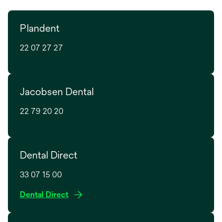
Plandent
22 07 27 27
Jacobsen Dental
22 79 20 20
Dental Direct
33 07 15 00
o
Dental Direct
p
e