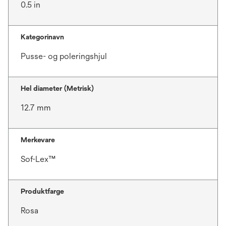
0.5 in
Kategorinavn
Pusse- og poleringshjul
Hel diameter (Metrisk)
12.7 mm
Merkevare
Sof-Lex™
Produktfarge
Rosa