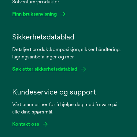
Solventum-produkter.
Finn bruksanvisning
opens
in
Sikkerhetsdatablad
a
Detaljert produktkomposisjon, sikker håndtering,
new
lagringsanbefalinger og mer.
tab
Søk etter sikkerhetsdatablad
opens
in
Kundeservice og support
a
Vårt team er her for å hjelpe deg med å svare på
new
alle dine spørsmål.
tab
Kontakt oss