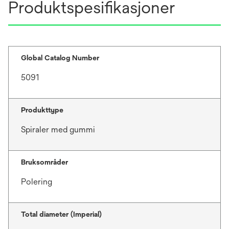
Produktspesifikasjoner
e
w
t
a
b
Global Catalog Number
5091
Produkttype
Spiraler med gummi
Bruksområder
Polering
Total diameter (Imperial)