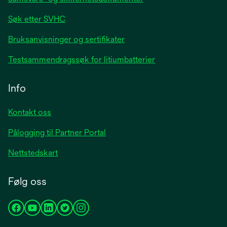
Søk etter SVHC
Bruksanvisninger og sertifikater
Testsammendragssøk for litiumbatterier
Info
Kontakt oss
Pålogging til Partner Portal
Nettstedskart
Følg oss
opens
opens
opens
opens
opens
in
in
in
in
in