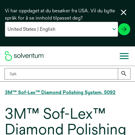
Vi har oppdaget at du besøker fra USA. Vil du bytte
språk for å se innhold tilpasset deg?
3M™ Sof-Lex™ Diamond Polishing System, 5092
3M™ Sof-Lex™
Diamond Polishing