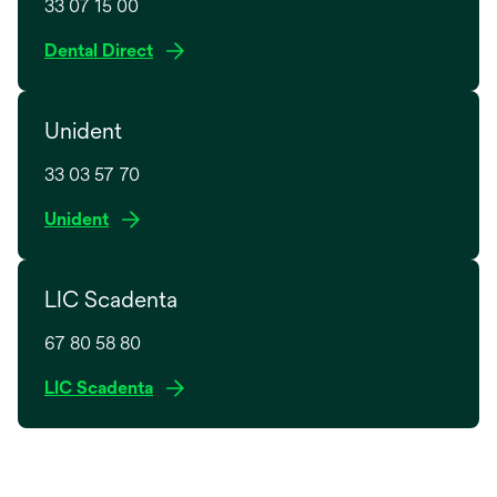
33 07 15 00
o
Dental Direct
p
e
Unident
n
s
33 03 57 70
i
n
o
Unident
a
p
n
e
e
LIC Scadenta
n
w
s
t
67 80 58 80
i
a
n
o
LIC Scadenta
b
a
p
n
e
e
n
w
s