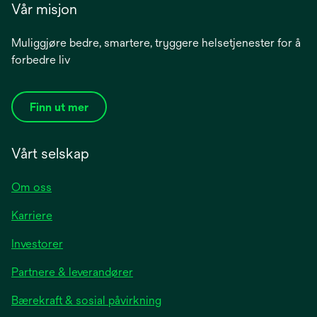
Vår misjon
Muliggjøre bedre, smartere, tryggere helsetjenester for å
forbedre liv
Finn ut mer
Vårt selskap
Om oss
Karriere
opens
Investorer
in
Partnere & leverandører
a
new
Bærekraft & sosial påvirkning
tab