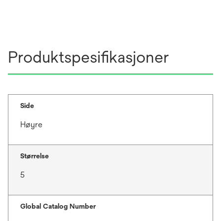
t
i
a
n
b
a
n
Produktspesifikasjoner
e
w
t
a
b
Side
Høyre
Størrelse
5
Global Catalog Number