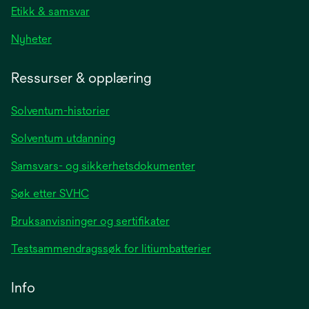
Etikk & samsvar
opens
Nyheter
in
a
Ressurser & opplæring
new
tab
Solventum-historier
Solventum utdanning
Samsvars- og sikkerhetsdokumenter
Søk etter SVHC
Bruksanvisninger og sertifikater
Testsammendragssøk for litiumbatterier
Info