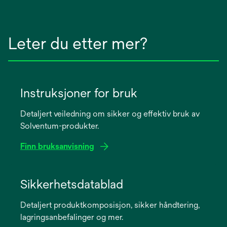
Leter du etter mer?
Instruksjoner for bruk
Detaljert veiledning om sikker og effektiv bruk av
Solventum-produkter.
Finn bruksanvisning
opens
in
Sikkerhetsdatablad
a
Detaljert produktkomposisjon, sikker håndtering,
new
lagringsanbefalinger og mer.
tab