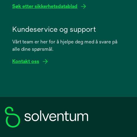
Søk etter sikkerhetsdatablad
opens
in
Kundeservice og support
a
Vårt team er her for å hjelpe deg med å svare på
new
alle dine spørsmål.
tab
Kontakt oss