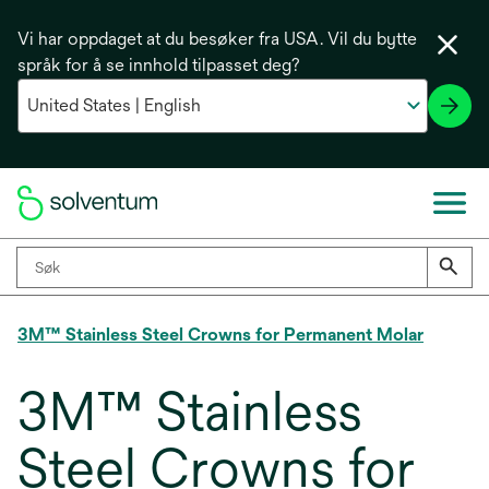
Vi har oppdaget at du besøker fra USA. Vil du bytte
språk for å se innhold tilpasset deg?
3M™ Stainless Steel Crowns for Permanent Molar
3M™ Stainless
Steel Crowns for