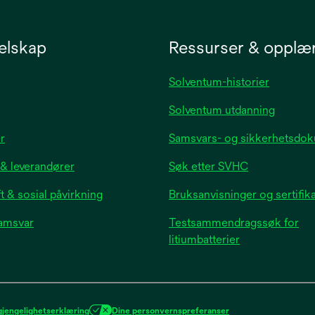
elskap
Ressurser & opplæ
Solventum-historier
Solventum utdanning
opens
r
Samsvars- og sikkerhetsdo
in
 & leverandører
Søk etter SVHC
a
new
 & sosial påvirkning
Bruksanvisninger og sertifik
tab
samsvar
Testsammendragssøk for
litiumbatterier
opens
n
new
gjengelighetserklæring
Dine personvernspreferanser