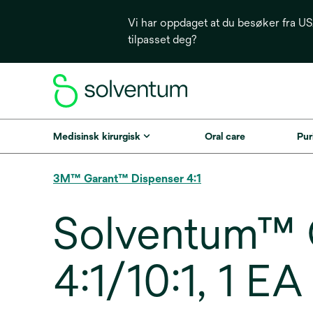
Vi har oppdaget at du besøker fra USA
tilpasset deg?
Medisinsk kirurgisk
Oral care
Puri
3M™ Garant™ Dispenser 4:1
Solventum™ G
4:1/10:1, 1 EA