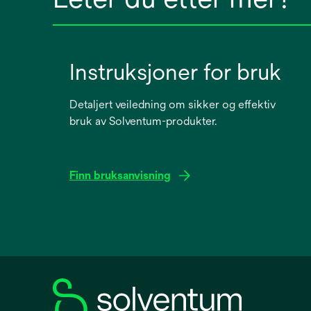
Instruksjoner for bruk
Detaljert veiledning om sikker og effektiv
bruk av Solventum-produkter.
Finn bruksanvisning
opens
in
a
new
tab