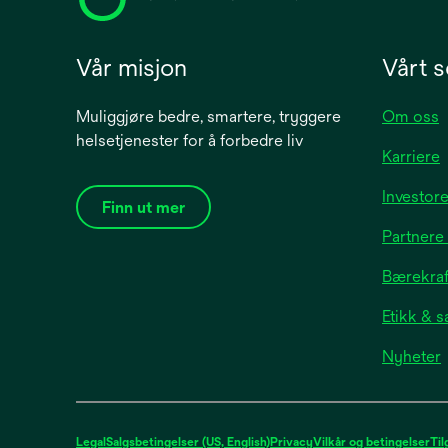
Vår misjon
Vårt s
Muliggjøre bedre, smartere, tryggere
Om oss
helsetjenester for å forbedre liv
Karriere
Investore
Finn ut mer
Partnere
Bærekraft
Etikk & 
Nyheter
i
a
Legal
Salgsbetingelser (US, English)
Privacy
Vilkår og betingelser
Til