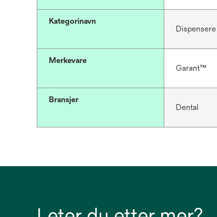
Kategorinavn
Dispensere
Merkevare
Garant™
Bransjer
Dental
Leter du etter mer?