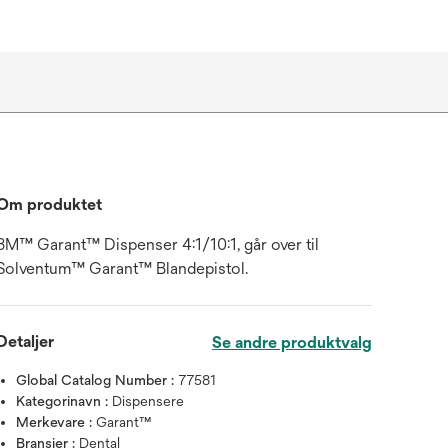
Om produktet
3M™ Garant™ Dispenser 4:1/10:1, går over til
Solventum™ Garant™ Blandepistol.
Detaljer
Se andre produktvalg
Global Catalog Number :
77581
Kategorinavn :
Dispensere
Merkevare :
Garant™
Bransjer :
Dental