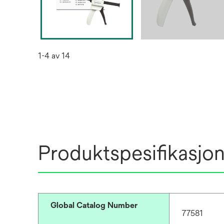
1-4 av 14
Produktspesifikasjo
Global Catalog Number
77581