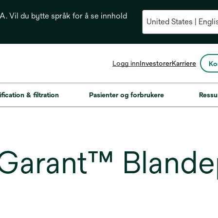
. Vil du bytte språk for å se innhold
opens
Logg inn
Investorer
Karriere
Ko
in
a
new
fication & filtration
Pasienter og forbrukere
Ressu
tab
arant™ Blandepi