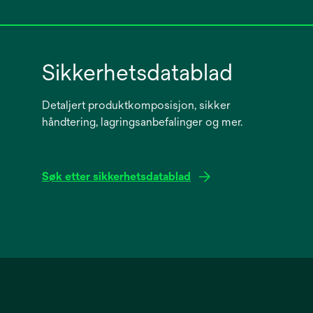
Sikkerhetsdatablad
Detaljert produktkomposisjon, sikker
håndtering, lagringsanbefalinger og mer.
Søk etter sikkerhetsdatablad
opens
in
a
new
tab