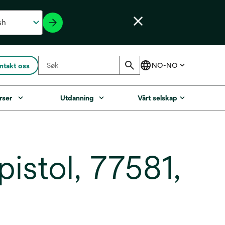
ntakt oss
rser
Utdanning
Vårt selskap
stol, 77581,