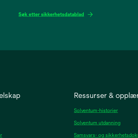
Søk etter sikkerhetsdatablad
opens
in
a
new
tab
elskap
Ressurser & opplæ
Solventum-historier
Solventum utdanning
opens
r
Samsvars- og sikkerhetsdo