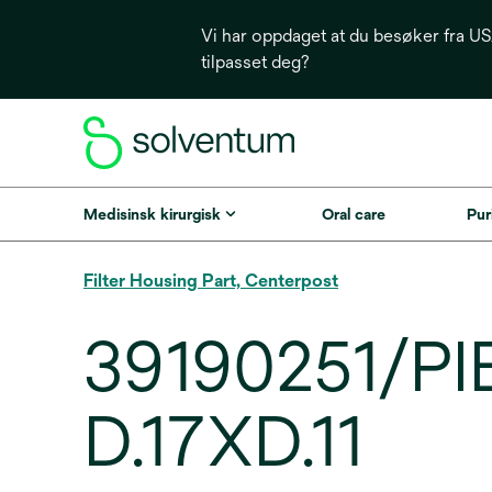
Vi har oppdaget at du besøker fra USA
tilpasset deg?
Medisinsk kirurgisk
Oral care
Puri
Filter Housing Part, Centerpost
39190251/P
D.17XD.11