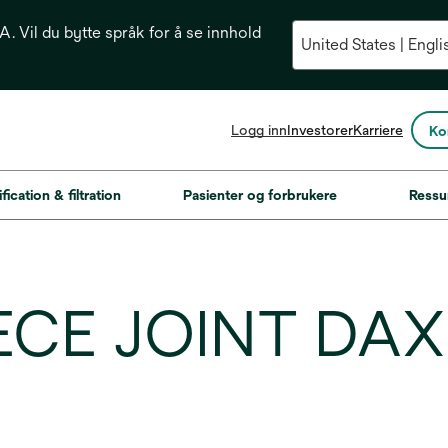
. Vil du bytte språk for å se innhold
opens
Logg inn
Investorer
Karriere
Ko
in
a
new
fication & filtration
Pasienter og forbrukere
Ressu
tab
IECE JOINT DAX