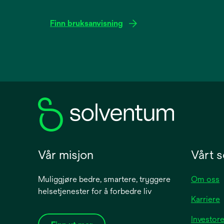
Finn bruksanvisning
opens
in
a
new
tab
Vår misjon
Vårt s
Muliggjøre bedre, smartere, tryggere
Om oss
helsetjenester for å forbedre liv
Karriere
Investore