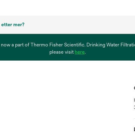
 etter mer?
s now a part of Thermo Fisher Scientific. Drinking Water Filtr
opens
please visit
here
.
in
a
new
tab