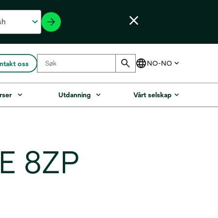
ntakt oss
rser
Utdanning
Vårt selskap
E 8ZP