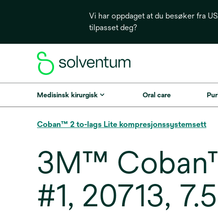
Vi har oppdaget at du besøker fra USA
tilpasset deg?
Medisinsk kirurgisk
Oral care
Puri
Coban™ 2 to-lags Lite kompresjonssystemsett
3M™ Coban™ 
#1, 20713, 7.