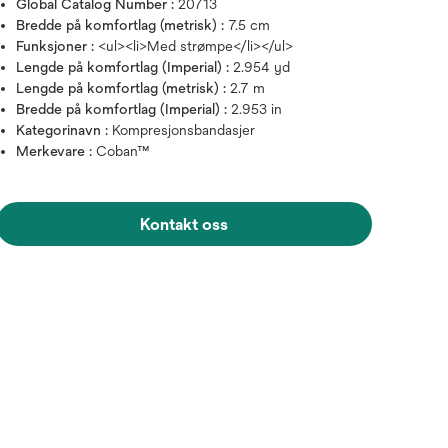
Global Catalog Number :
20713
Bredde på komfortlag (metrisk) :
7.5 cm
Funksjoner :
<ul><li>Med strømpe</li></ul>
Lengde på komfortlag (Imperial) :
2.954 yd
Lengde på komfortlag (metrisk) :
2.7 m
Bredde på komfortlag (Imperial) :
2.953 in
Kategorinavn :
Kompresjonsbandasjer
Merkevare :
Coban™
Hold over bildet for å zoo
Kontakt oss