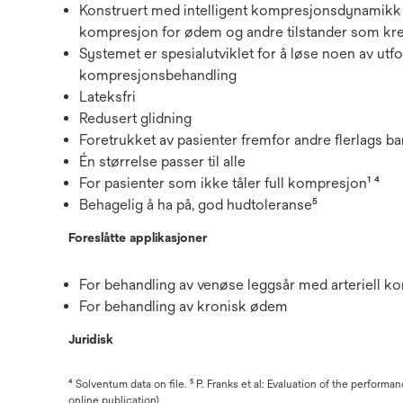
Konstruert med intelligent kompresjonsdynamikk fo
kompresjon for ødem og andre tilstander som kr
Systemet er spesialutviklet for å løse noen av ut
kompresjonsbehandling
Lateksfri
Redusert glidning
Foretrukket av pasienter fremfor andre flerlags 
Én størrelse passer til alle
For pasienter som ikke tåler full kompresjon¹ ⁴
Behagelig å ha på, god hudtoleranse⁵
Foreslåtte applikasjoner
For behandling av venøse leggsår med arteriell 
For behandling av kronisk ødem
Juridisk
⁴ Solventum data on file. ⁵ P. Franks et al: Evaluation of the perf
online publication)