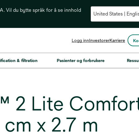
. Vil du bytte språk for å se innhold
opens
Logg inn
Investorer
Karriere
Ko
in
a
new
fication & filtration
Pasienter og forbrukere
Ressu
tab
2 Lite Comfort
5 cm x 2.7 m