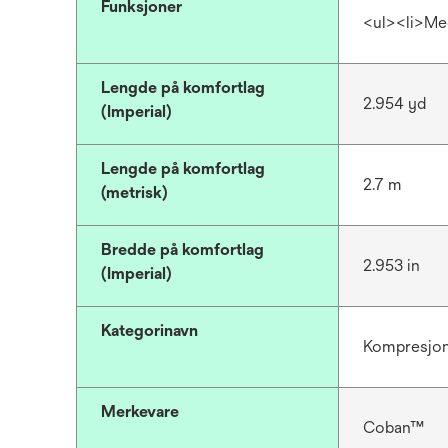
Funksjoner
<ul><li>Me
Lengde på komfortlag
2.954 yd
(Imperial)
Lengde på komfortlag
2.7 m
(metrisk)
Bredde på komfortlag
2.953 in
(Imperial)
Kategorinavn
Kompresjon
Merkevare
Coban™