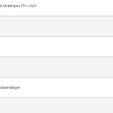
d strømpe</li></ul>
sbandasjer