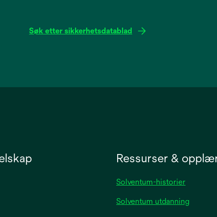
Søk etter sikkerhetsdatablad
opens
in
a
new
tab
elskap
Ressurser & opplæ
Solventum-historier
Solventum utdanning