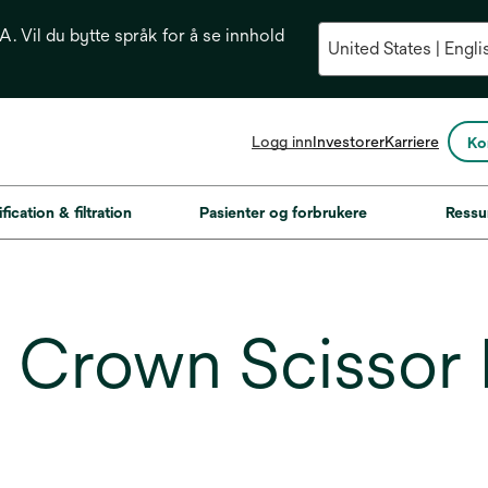
. Vil du bytte språk for å se innhold
opens
Logg inn
Investorer
Karriere
Ko
in
a
new
fication & filtration
Pasienter og forbrukere
Ressu
tab
Crown Scissor 