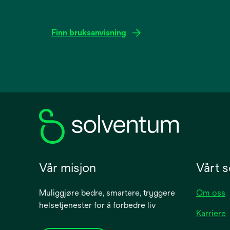
Finn bruksanvisning
opens
in
a
new
tab
Vår misjon
Vårt s
Muliggjøre bedre, smartere, tryggere
Om oss
helsetjenester for å forbedre liv
Karriere