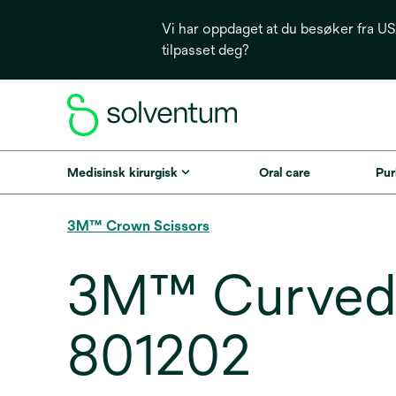
Vi har oppdaget at du besøker fra USA
tilpasset deg?
Medisinsk kirurgisk
Oral care
Puri
3M™ Crown Scissors
3M™ Curved 
801202