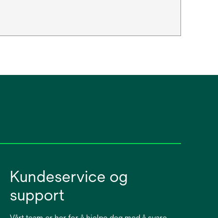
Kundeservice og
support
Vårt team er her for å hjelpe deg med å svare