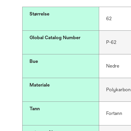
a
b
Størrelse
62
Global Catalog Number
P-62
Bue
Nedre
Materiale
Polykarbona
Tann
Fortann