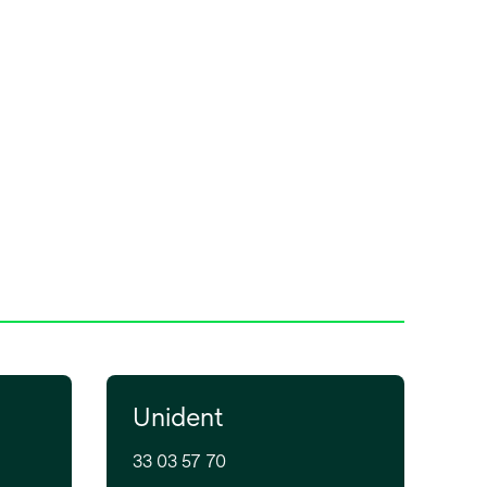
Unident
33 03 57 70