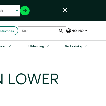
ntakt oss
rser
Utdanning
Vårt selskap
N LOWER
5