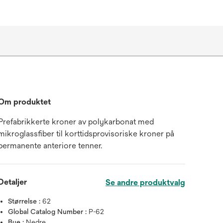
Om produktet
Prefabrikkerte kroner av polykarbonat med
mikroglassfiber til korttidsprovisoriske kroner på
permanente anteriore tenner.
Detaljer
Se andre produktvalg
Størrelse :
62
Global Catalog Number :
P-62
Bue :
Nedre