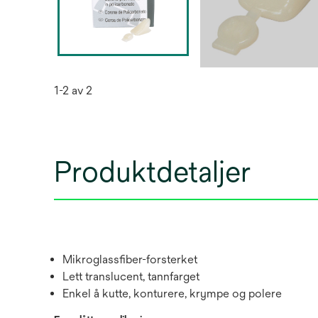
1-2 av 2
Produktdetaljer
Mikroglassfiber-forsterket
Lett translucent, tannfarget
Enkel å kutte, konturere, krympe og polere