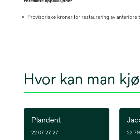
Foreslåtte applikasjoner
Provisoriske kroner for restaurering av anteriore
Hvor kan man kj
Plandent
Jac
22 07 27 27
22 79