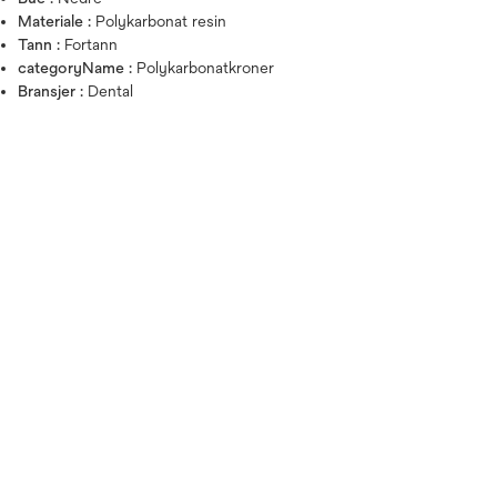
Materiale :
Polykarbonat resin
Tann :
Fortann
categoryName :
Polykarbonatkroner
Bransjer :
Dental
Hold over bildet for å zoo