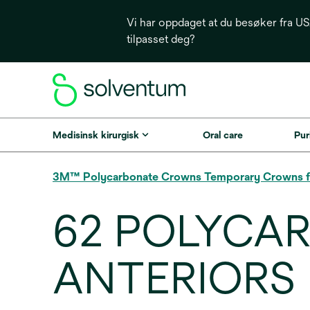
Vi har oppdaget at du besøker fra USA
tilpasset deg?
Medisinsk kirurgisk
Oral care
Puri
3M™ Polycarbonate Crowns Temporary Crowns for
62 POLYCA
ANTERIORS 