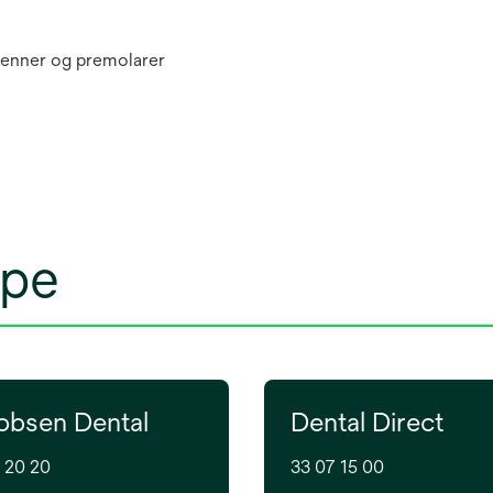
 tenner og premolarer
øpe
obsen Dental
Dental Direct
 20 20
33 07 15 00