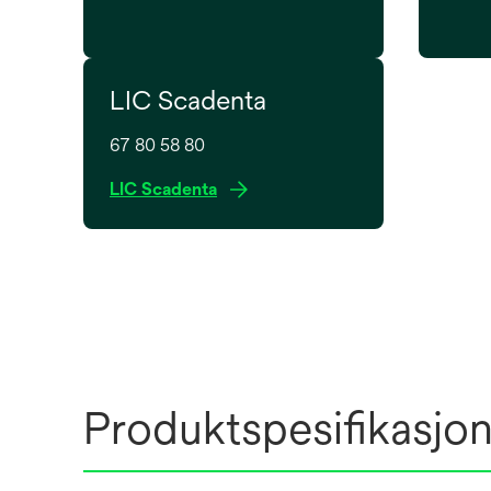
LIC Scadenta
67 80 58 80
o
LIC Scadenta
p
e
n
s
i
n
a
n
Produktspesifikasjo
e
w
t