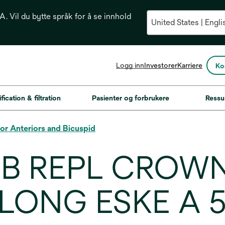
. Vil du bytte språk for å se innhold
opens
Logg inn
Investorer
Karriere
Ko
in
a
new
fication & filtration
Pasienter og forbrukere
Ressu
tab
 Anteriors and Bicuspid
RB REPL CROW
LONG ESKE A 