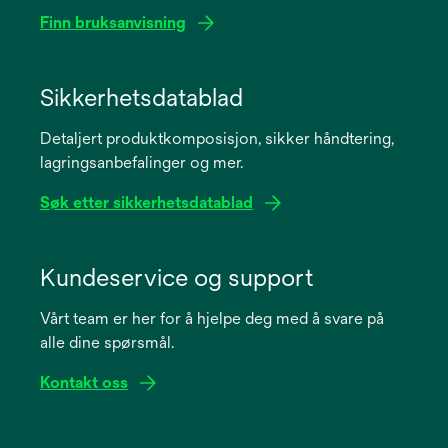
Finn bruksanvisning
opens
in
Sikkerhetsdatablad
a
Detaljert produktkomposisjon, sikker håndtering,
new
lagringsanbefalinger og mer.
tab
Søk etter sikkerhetsdatablad
opens
in
Kundeservice og support
a
Vårt team er her for å hjelpe deg med å svare på
new
alle dine spørsmål.
tab
Kontakt oss