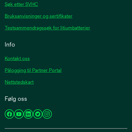
Søk etter SVHC
Bruksanvisninger og sertifikater
Testsammendragssøk for litiumbatterier
Info
Kontakt oss
Pålogging til Partner Portal
Nettstedskart
Følg oss
opens
opens
opens
opens
opens
in
in
in
in
in
a
a
a
a
a