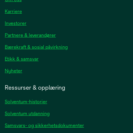
Karriere
opens
Investorer
in
Partnere & leverandører
a
new
Bærekraft & sosial påvirkning
tab
Etikk & samsvar
opens
Nyheter
in
a
Ressurser & opplæring
new
tab
Solventum-historier
Solventum utdanning
Samsvars- og sikkerhetsdokumenter