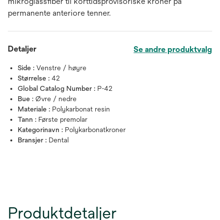
mikroglassfiber til korttidsprovisoriske kroner på
permanente anteriore tenner.
Detaljer
Se andre produktvalg
Side :
Venstre / høyre
Størrelse :
42
Global Catalog Number :
P-42
Bue :
Øvre / nedre
Materiale :
Polykarbonat resin
Tann :
Første premolar
Kategorinavn :
Polykarbonatkroner
Bransjer :
Dental
Produktdetaljer