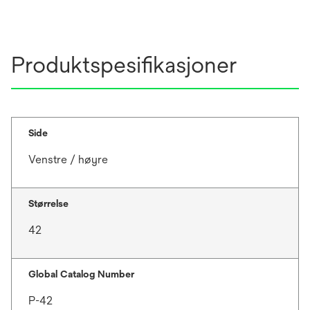
a
n
b
a
n
Produktspesifikasjoner
e
w
t
a
b
Side
Venstre / høyre
Størrelse
42
Global Catalog Number
P-42