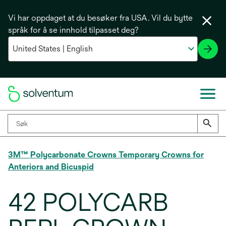
Vi har oppdaget at du besøker fra USA. Vil du bytte
språk for å se innhold tilpasset deg?
3M™ Polycarbonate Crowns Temporary Crowns for
Anteriors and Bicuspid
42 POLYCARB