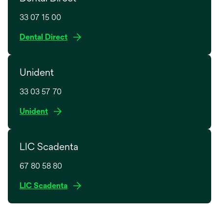
33 07 15 00
o
Dental Direct
p
e
Unident
n
s
33 03 57 70
i
n
o
Unident
a
p
n
e
e
LIC Scadenta
n
w
s
t
67 80 58 80
i
a
n
o
LIC Scadenta
b
a
p
n
e
e