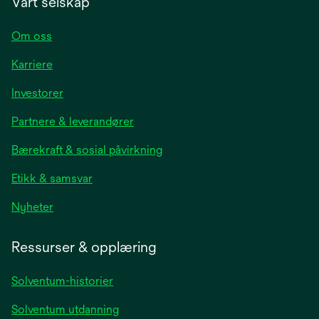
Vårt selskap
Om oss
Karriere
opens
Investorer
in
Partnere & leverandører
a
new
Bærekraft & sosial påvirkning
tab
Etikk & samsvar
opens
Nyheter
in
a
Ressurser & opplæring
new
tab
Solventum-historier
Solventum utdanning