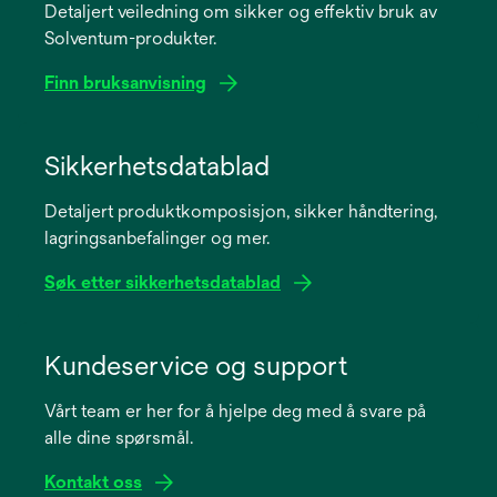
Detaljert veiledning om sikker og effektiv bruk av
Solventum-produkter.
Finn bruksanvisning
opens
in
Sikkerhetsdatablad
a
Detaljert produktkomposisjon, sikker håndtering,
new
lagringsanbefalinger og mer.
tab
Søk etter sikkerhetsdatablad
opens
in
Kundeservice og support
a
Vårt team er her for å hjelpe deg med å svare på
new
alle dine spørsmål.
tab
Kontakt oss