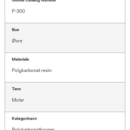
Global Catalog Number
P-300
Bue
Øvre
Materiale
Polykarbonat resin
Tann
Molar
Kategorinavn
Polykarbonatkroner