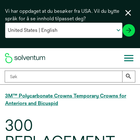
Vi har oppdaget at du besøker fra USA. Vil du bytte
språk for å se innhold tilpasset deg?
3M™ Polycarbonate Crowns Temporary Crowns for
Anteriors and Bicuspid
300