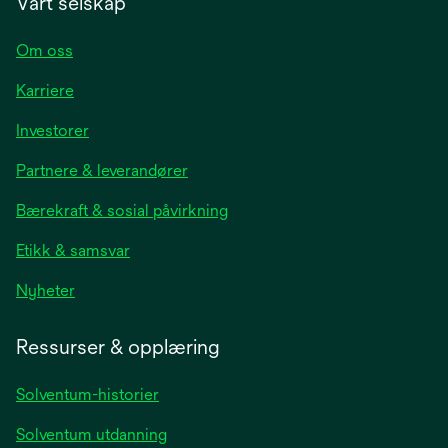
Vårt selskap
Om oss
Karriere
opens
Investorer
in
Partnere & leverandører
a
new
Bærekraft & sosial påvirkning
tab
Etikk & samsvar
opens
Nyheter
in
a
Ressurser & opplæring
new
tab
Solventum-historier
Solventum utdanning