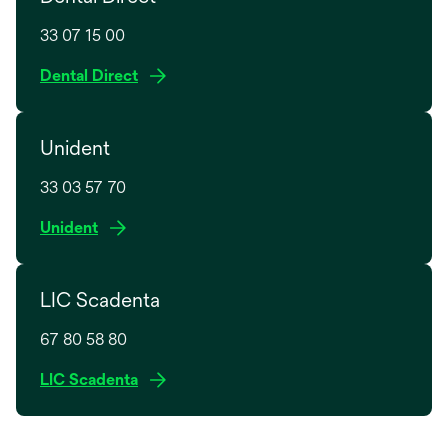
33 07 15 00
o
Dental Direct
p
e
Unident
n
s
33 03 57 70
i
n
o
Unident
a
p
n
e
e
LIC Scadenta
n
w
s
t
67 80 58 80
i
a
n
o
LIC Scadenta
b
a
p
n
e
e