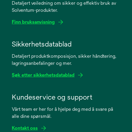
Detaljert veiledning om sikker og effektiv bruk av
Solventum-produkter.
Finn bruksanvisning
opens
in
Sikkerhetsdatablad
a
Detaljert produktkomposisjon, sikker håndtering,
new
lagringsanbefalinger og mer.
tab
Søk etter sikkerhetsdatablad
opens
in
Kundeservice og support
a
Vårt team er her for å hjelpe deg med å svare på
new
alle dine spørsmål.
tab
Kontakt oss