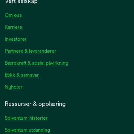
Vårt selskap
Om oss
Karriere
opens
Investorer
in
Partnere & leverandører
a
new
Bærekraft & sosial påvirkning
tab
Etikk & samsvar
opens
Nyheter
in
a
Ressurser & opplæring
new
tab
Solventum-historier
Solventum utdanning