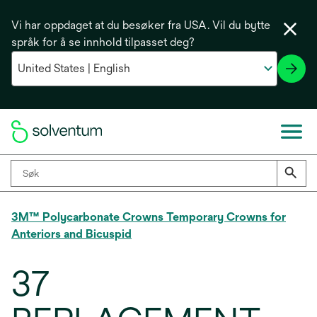
Vi har oppdaget at du besøker fra USA. Vil du bytte
språk for å se innhold tilpasset deg?
3M™ Polycarbonate Crowns Temporary Crowns for
Anteriors and Bicuspid
37