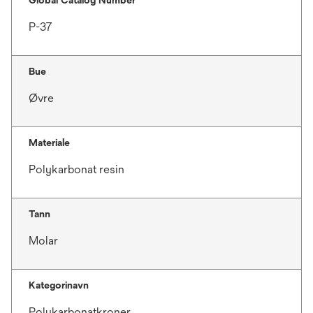
Global Catalog Number
P-37
Bue
Øvre
Materiale
Polykarbonat resin
Tann
Molar
Kategorinavn
Polykarbonatkroner