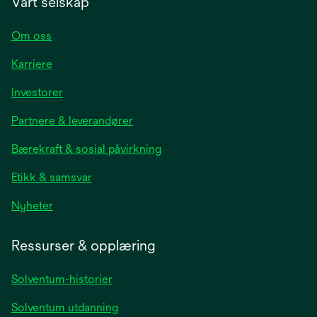
Vårt selskap
Om oss
Karriere
opens
Investorer
in
Partnere & leverandører
a
new
Bærekraft & sosial påvirkning
tab
Etikk & samsvar
opens
Nyheter
in
a
Ressurser & opplæring
new
tab
Solventum-historier
Solventum utdanning