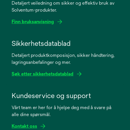
Detaljert veiledning om sikker og effektiv bruk av
Solventum-produkter.
Finn bruksanvisning
opens
in
Sikkerhetsdatablad
a
Detaljert produktkomposisjon, sikker håndtering,
new
lagringsanbefalinger og mer.
tab
Søk etter sikkerhetsdatablad
opens
in
Kundeservice og support
a
Vårt team er her for å hjelpe deg med å svare på
new
alle dine spørsmål.
tab
Kontakt oss