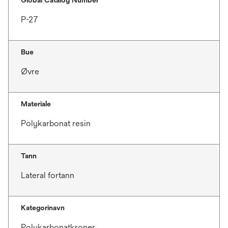
Global Catalog Number
P-27
Bue
Øvre
Materiale
Polykarbonat resin
Tann
Lateral fortann
Kategorinavn
Polykarbonatkroner