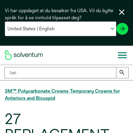
Vi har oppdaget at du besøker fra USA. Vil du bytte
språk for å se innhold tilpasset deg?
3M™ Polycarbonate Crowns Temporary Crowns for
Anteriors and Bicuspid
27