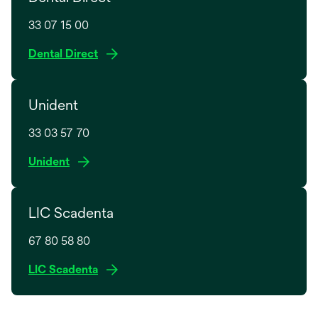
33 07 15 00
o
Dental Direct
p
e
Unident
n
s
33 03 57 70
i
n
o
Unident
a
p
n
e
e
LIC Scadenta
n
w
s
t
67 80 58 80
i
a
n
o
LIC Scadenta
b
a
p
n
e
e