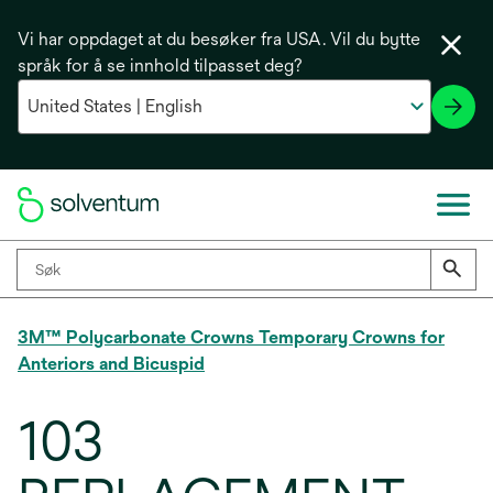
Vi har oppdaget at du besøker fra USA. Vil du bytte
språk for å se innhold tilpasset deg?
3M™ Polycarbonate Crowns Temporary Crowns for
Anteriors and Bicuspid
103