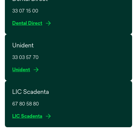
33 07 15 00
o
Dental Direct
p
e
Unident
n
s
33 03 57 70
i
n
o
Unident
a
p
n
e
e
LIC Scadenta
n
w
s
t
67 80 58 80
i
a
n
o
LIC Scadenta
b
a
p
n
e
e