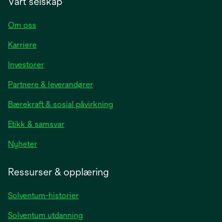
Vårt selskap
Om oss
Karriere
opens
Investorer
in
Partnere & leverandører
a
new
Bærekraft & sosial påvirkning
tab
Etikk & samsvar
opens
Nyheter
in
a
Ressurser & opplæring
new
tab
Solventum-historier
Solventum utdanning