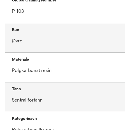
Global Catalog Number
P-103
Bue
Øvre
Materiale
Polykarbonat resin
Tann
Sentral fortann
Kategorinavn
Polykarbonatkroner