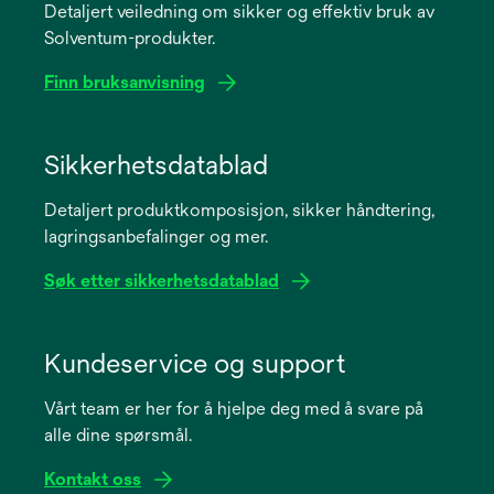
Detaljert veiledning om sikker og effektiv bruk av
Solventum-produkter.
Finn bruksanvisning
opens
in
Sikkerhetsdatablad
a
Detaljert produktkomposisjon, sikker håndtering,
new
lagringsanbefalinger og mer.
tab
Søk etter sikkerhetsdatablad
opens
in
Kundeservice og support
a
Vårt team er her for å hjelpe deg med å svare på
new
alle dine spørsmål.
tab
Kontakt oss