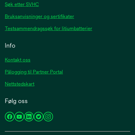
Søk etter SVHC
Bruksanvisninger og sertifikater
Testsammendragssøk for litiumbatterier
Info
Kontakt oss
Pålogging til Partner Portal
Nettstedskart
Følg oss
opens
opens
opens
opens
opens
in
in
in
in
in
a
a
a
a
a