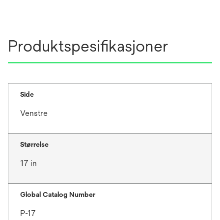
a
n
b
a
n
Produktspesifikasjoner
e
w
t
a
b
Side
Venstre
Størrelse
17 in
Global Catalog Number
P-17