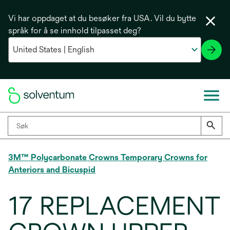
Vi har oppdaget at du besøker fra USA. Vil du bytte
språk for å se innhold tilpasset deg?
3M™ Polycarbonate Crowns Temporary Crowns for
Anteriors and Bicuspid
17 REPLACEMENT