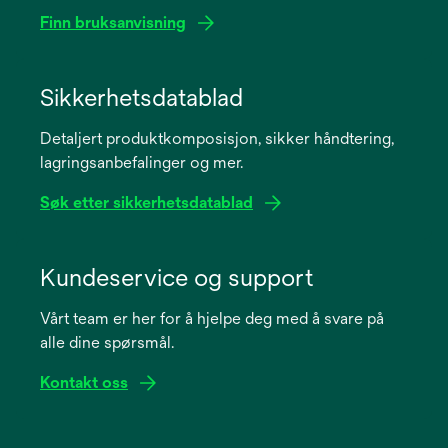
Finn bruksanvisning
opens
in
Sikkerhetsdatablad
a
Detaljert produktkomposisjon, sikker håndtering,
new
lagringsanbefalinger og mer.
tab
Søk etter sikkerhetsdatablad
opens
in
Kundeservice og support
a
Vårt team er her for å hjelpe deg med å svare på
new
alle dine spørsmål.
tab
Kontakt oss