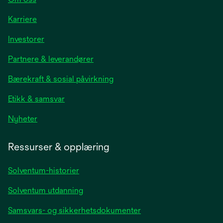
Karriere
opens
Investorer
in
Partnere & leverandører
a
new
Bærekraft & sosial påvirkning
tab
Etikk & samsvar
opens
Nyheter
in
a
Ressurser & opplæring
new
tab
Solventum-historier
Solventum utdanning
Samsvars- og sikkerhetsdokumenter