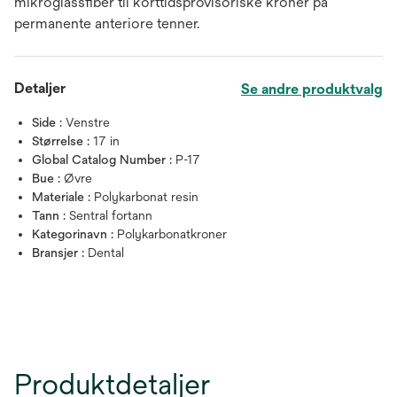
mikroglassfiber til korttidsprovisoriske kroner på
permanente anteriore tenner.
Detaljer
Se andre produktvalg
Side :
Venstre
Størrelse :
17 in
Global Catalog Number :
P-17
Bue :
Øvre
Materiale :
Polykarbonat resin
Tann :
Sentral fortann
Kategorinavn :
Polykarbonatkroner
Bransjer :
Dental
Produktdetaljer