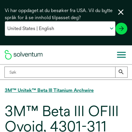
Vi har oppdaget at du besøker fra USA. Vil du bytte
språk for å se innhold tilpasset deg?
3M™ Unitek™ Beta III Titanium Archwire
3M™ Beta III OFIII
Ovoid, 4301-311