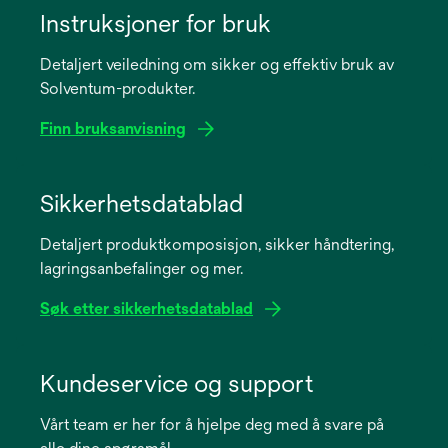
Instruksjoner for bruk
Detaljert veiledning om sikker og effektiv bruk av
Solventum-produkter.
Finn bruksanvisning
opens
in
Sikkerhetsdatablad
a
Detaljert produktkomposisjon, sikker håndtering,
new
lagringsanbefalinger og mer.
tab
Søk etter sikkerhetsdatablad
opens
in
Kundeservice og support
a
Vårt team er her for å hjelpe deg med å svare på
new