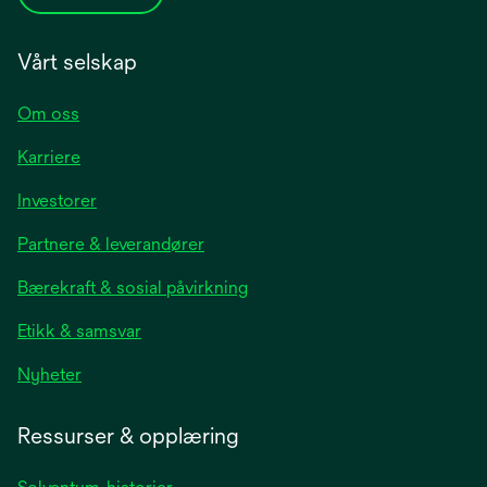
Vårt selskap
Om oss
Karriere
opens
Investorer
in
Partnere & leverandører
a
new
Bærekraft & sosial påvirkning
tab
Etikk & samsvar
opens
Nyheter
in
a
Ressurser & opplæring
new
tab