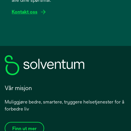
alle dine spørsmål.
tab
Kontakt oss
Vår misjon
Muliggjøre bedre, smartere, tryggere helsetjenester for å
forbedre liv
Finn ut mer