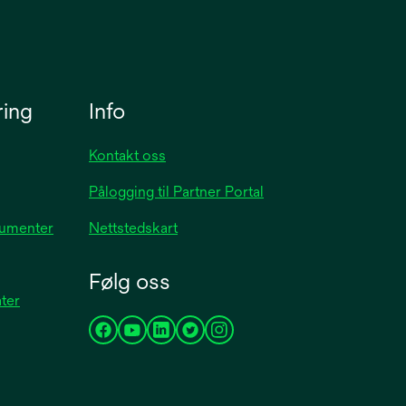
ring
Info
Kontakt oss
Pålogging til Partner Portal
kumenter
Nettstedskart
Følg oss
ater
opens
opens
opens
opens
opens
in
in
in
in
in
a
a
a
a
a
new
new
new
new
new