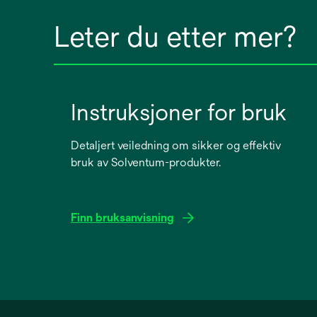
Leter du etter mer?
Instruksjoner for bruk
Detaljert veiledning om sikker og effektiv
bruk av Solventum-produkter.
Finn bruksanvisning
opens
in
a
new