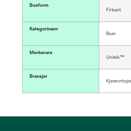
Bueform
Firkant
Kategorinavn
Buer
Merkevare
Unitek™
Bransjer
Kjeveortop