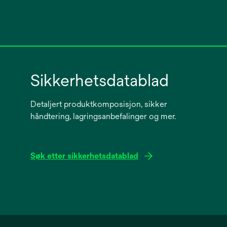
Sikkerhetsdatablad
Detaljert produktkomposisjon, sikker
håndtering, lagringsanbefalinger og mer.
Søk etter sikkerhetsdatablad
opens
in
a
new