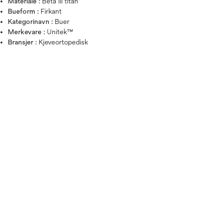
Materiale :
Beta III titan
Bueform :
Firkant
Kategorinavn :
Buer
Merkevare :
Unitek™
Bransjer :
Kjeveortopedisk
Hold over bildet for å zoo