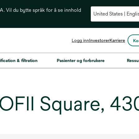
. Vil du bytte språk for å se innhold
opens
Logg inn
Investorer
Karriere
Ko
in
a
new
fication & filtration
Pasienter og forbrukere
Ressu
tab
 OFII Square, 4