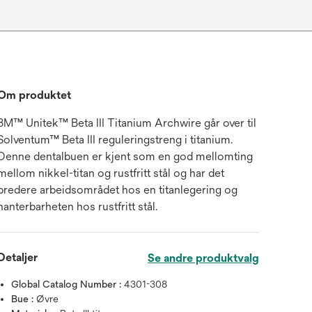
Om produktet
3M™ Unitek™ Beta III Titanium Archwire går over til
Solventum™ Beta III reguleringstreng i titanium.
Denne dentalbuen er kjent som en god mellomting
mellom nikkel-titan og rustfritt stål og har det
bredere arbeidsområdet hos en titanlegering og
hanterbarheten hos rustfritt stål.
Detaljer
Se andre produktvalg
Global Catalog Number :
4301-308
Bue :
Øvre