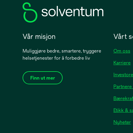
tab
Vår misjon
Vårt s
Muliggjøre bedre, smartere, tryggere
Om oss
helsetjenester for å forbedre liv
Karriere
Investore
Finn ut mer
Partnere
Bærekraft
Etikk & 
Nyheter
i