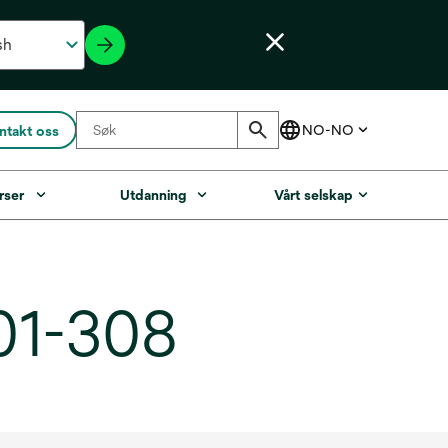
ntakt oss
rser
Utdanning
Vårt selskap
301-308