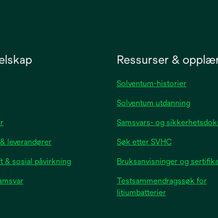
tab
elskap
Ressurser & opplæ
Solventum-historier
Solventum utdanning
opens
r
Samsvars- og sikkerhetsdo
in
 & leverandører
Søk etter SVHC
a
new
 & sosial påvirkning
Bruksanvisninger og sertifik
tab
samsvar
Testsammendragssøk for
litiumbatterier
opens
n