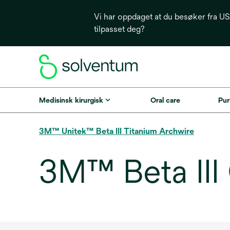
Vi har oppdaget at du besøker fra USA
tilpasset deg?
Medisinsk kirurgisk
Oral care
Puri
3M™ Unitek™ Beta III Titanium Archwire
3M™ Beta III