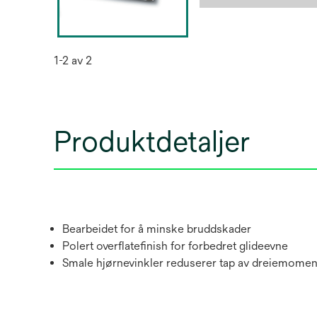
1-2 av 2
Produktdetaljer
Bearbeidet for å minske bruddskader
Polert overflatefinish for forbedret glideevne
Smale hjørnevinkler reduserer tap av dreiemoment