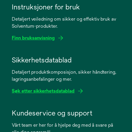
Instruksjoner for bruk
Detaljert veiledning om sikker og effektiv bruk av
Solventum-produkter.
Finn bruksanvisning
opens
in
Sikkerhetsdatablad
a
Detaljert produktkomposisjon, sikker håndtering,
new
lagringsanbefalinger og mer.
tab
Søk etter sikkerhetsdatablad
opens
in
Kundeservice og support
a
Vårt team er her for å hjelpe deg med å svare på
new