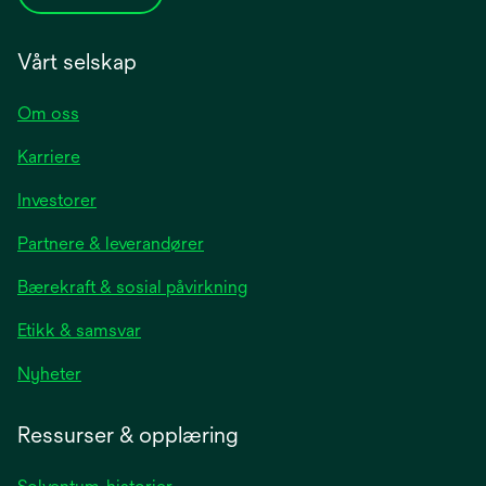
Vårt selskap
Om oss
Karriere
opens
Investorer
in
Partnere & leverandører
a
new
Bærekraft & sosial påvirkning
tab
Etikk & samsvar
opens
Nyheter
in
a
Ressurser & opplæring
new
tab