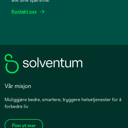
alle dine spørsmål.
tab
Kontakt oss
Vår misjon
Muliggjøre bedre, smartere, tryggere helsetjenester for å
forbedre liv
Finn ut mer