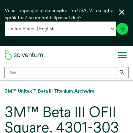
Vi har oppdaget at du besøker fra USA. Vil du bytte
språk for å se innhold tilpasset deg?
3M™ Unitek™ Beta III Titanium Archwire
3M™ Beta III OFII
Square, 4301-303