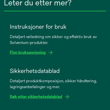
Leter du etter mer?
Instruksjoner for bruk
Detaljert veiledning om sikker og effektiv bruk av
Solventum-produkter.
Finn bruksanvisning
opens
in
Sikkerhetsdatablad
a
Detaljert produktkomposisjon, sikker håndtering,
new
lagringsanbefalinger og mer.
tab
Søk etter sikkerhetsdatablad
opens