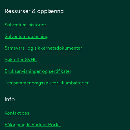
in
a
Ressurser & opplæring
new
tab
Solventum-historier
Solventum utdanning
Samsvars- og sikkerhetsdokumenter
Søk etter SVHC
Bruksanvisninger og sertifikater
Testsammendragssøk for litiumbatterier
Info
Kontakt oss
Pålogging til Partner Portal