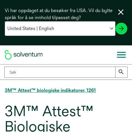
Vi har oppdaget at du besøker fra USA. Vil du bytte
språk for å se innhold tilpasset deg?
3M™ Attest™ biologiske indikatorer, 1261
3M™ Attest™
Biologiske