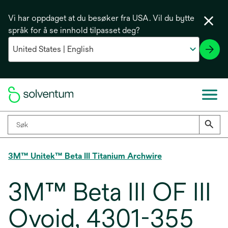
Vi har oppdaget at du besøker fra USA. Vil du bytte
språk for å se innhold tilpasset deg?
3M™ Unitek™ Beta III Titanium Archwire
3M™ Beta III OF III
Ovoid, 4301-355