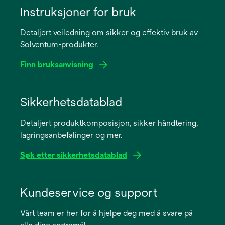
Instruksjoner for bruk
Detaljert veiledning om sikker og effektiv bruk av
Solventum-produkter.
Finn bruksanvisning
opens
in
Sikkerhetsdatablad
a
Detaljert produktkomposisjon, sikker håndtering,
new
lagringsanbefalinger og mer.
tab
Søk etter sikkerhetsdatablad
opens
in
Kundeservice og support
a
Vårt team er her for å hjelpe deg med å svare på
new