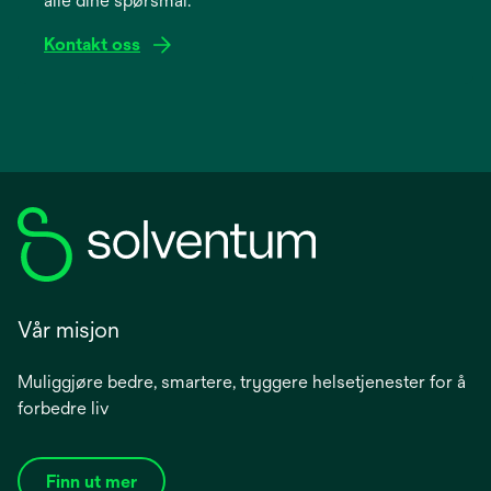
alle dine spørsmål.
tab
Kontakt oss
Vår misjon
Muliggjøre bedre, smartere, tryggere helsetjenester for å
forbedre liv
Finn ut mer