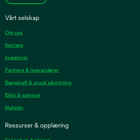
Vårt selskap
Om oss
Karriere
opens
Investorer
in
Partnere & leverandører
a
new
Bærekraft & sosial påvirkning
tab
Etikk & samsvar
opens
Nyheter
in
a
Ressurser & opplæring
new
tab