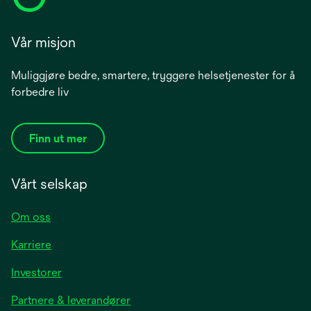
Vår misjon
Muliggjøre bedre, smartere, tryggere helsetjenester for å
forbedre liv
Finn ut mer
Vårt selskap
Om oss
Karriere
opens
Investorer
in
Partnere & leverandører
a