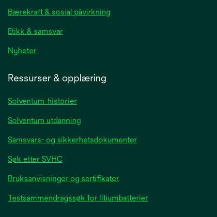
new
Bærekraft & sosial påvirkning
tab
Etikk & samsvar
opens
Nyheter
in
a
Ressurser & opplæring
new
tab
Solventum-historier
Solventum utdanning
Samsvars- og sikkerhetsdokumenter
Søk etter SVHC
Bruksanvisninger og sertifikater
Testsammendragssøk for litiumbatterier