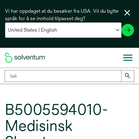
Vi har oppdaget at du besøker fra USA. Vil du bytte
språk for å se innhold tilpasset deg?
B5005594010-
Medisinsk