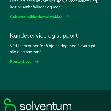
Detaljert produktkomposisjon, sikker håndtering,
new
lagringsanbefalinger og mer.
tab
Søk etter sikkerhetsdatablad
opens
in
Kundeservice og support
a
Vårt team er her for å hjelpe deg med å svare på
new
alle dine spørsmål.
tab
Kontakt oss