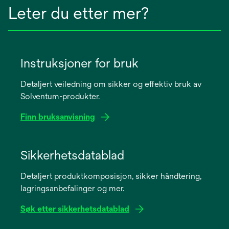
Leter du etter mer?
Instruksjoner for bruk
Detaljert veiledning om sikker og effektiv bruk av
Solventum-produkter.
Finn bruksanvisning
opens
in
Sikkerhetsdatablad
a
Detaljert produktkomposisjon, sikker håndtering,
new
lagringsanbefalinger og mer.
tab
Søk etter sikkerhetsdatablad