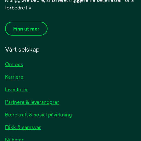
Muliggjøre bedre, smartere, tryggere helsetjenester for å
forbedre liv
Finn ut mer
Vårt selskap
Om oss
Karriere
opens
Investorer
in
Partnere & leverandører
a
new
Bærekraft & sosial påvirkning
tab
Etikk & samsvar
opens
Nyheter