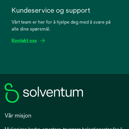
opens
in
Kundeservice og support
a
Vårt team er her for å hjelpe deg med å svare på
new
alle dine spørsmål.
tab
Kontakt oss
Vår misjon