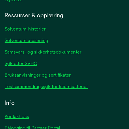
in
a
Ressurser & opplæring
new
tab
Solventum-historier
Solventum utdanning
Samsvars- og sikkerhetsdokumenter
Søk etter SVHC
Bruksanvisninger og sertifikater
Testsammendragssøk for litiumbatterier
Info
Kontakt oss
Pålogging til Partner Portal