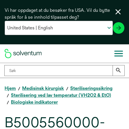
Vi har oppdaget at du besøker fra USA. Vil du bytte
språk for å se innhold tilpasset deg?
Hjem
Medisinsk kirurgisk
Steriliseringssikring
Sterilisering ved lav temperatur (VH2O2 & EtO)
Biologiske indikatorer
B5005560000-