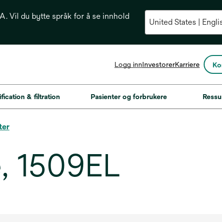
. Vil du bytte språk for å se innhold
opens
Logg inn
Investorer
Karriere
Ko
in
a
new
fication & filtration
Pasienter og forbrukere
Ressu
tab
ter
, 1509EL