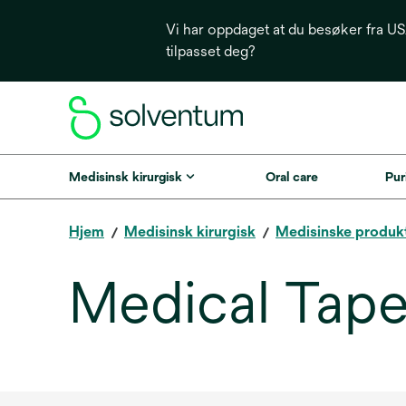
Vi har oppdaget at du besøker fra USA
tilpasset deg?
Medisinsk kirurgisk
Oral care
Puri
Hjem
Medisinsk kirurgisk
Medisinske produk
Medical Tape