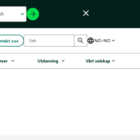
ntakt oss
rser
Utdanning
Vårt selskap