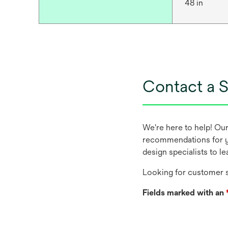
48 in
Contact a S
We're here to help! Ou
recommendations for y
design specialists to l
Looking for customer s
Fields marked with an