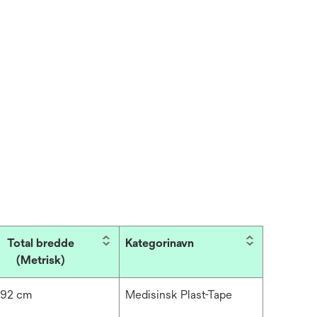
Total bredde
Kategorinavn
(Metrisk)
.92 cm
Medisinsk Plast-Tape