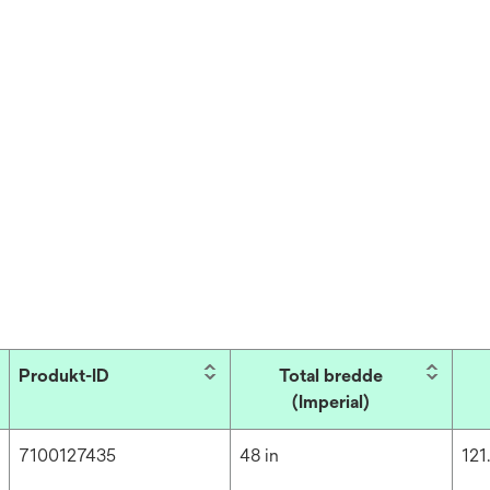
Produkt-ID
Total bredde
(Imperial)
7100127435
48 in
121