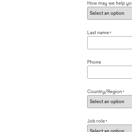
How may we help yo
Last name
*
Phone
Country/Region
*
Job role
*