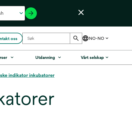
ntakt oss
rser
Utdanning
Vårt selskap
ske indikator inkubatorer
katorer