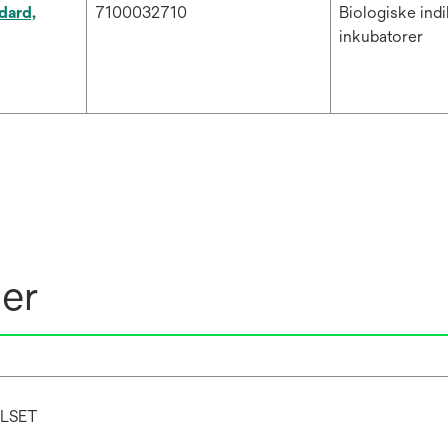
dard,
7100032710
Biologiske ind
inkubatorer
ner
LSET