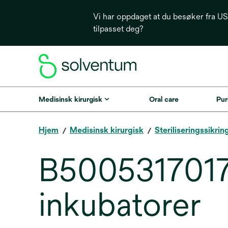
Vi har oppdaget at du besøker fra USA
tilpasset deg?
Medisinsk kirurgisk
Oral care
Puri
Hjem
Medisinsk kirurgisk
Steriliseringssikrin
B5005317017-
inkubatorer