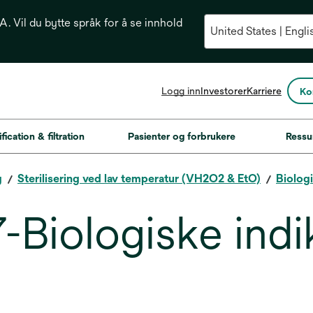
. Vil du bytte språk for å se innhold
opens
Logg inn
Investorer
Karriere
Ko
in
a
new
fication & filtration
Pasienter og forbrukere
Ressu
tab
g
Sterilisering ved lav temperatur (VH2O2 & EtO)
Biologi
Biologiske indi