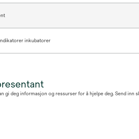
ent
indikatorer inkubatorer
presentant
 kan gi deg informasjon og ressurser for å hjelpe deg. Send in