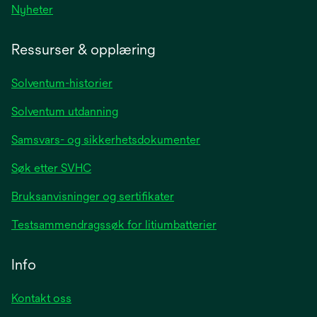
opens
Nyheter
in
a
Ressurser & opplæring
new
tab
Solventum-historier
Solventum utdanning
Samsvars- og sikkerhetsdokumenter
Søk etter SVHC
Bruksanvisninger og sertifikater
Testsammendragssøk for litiumbatterier
Info
Kontakt oss