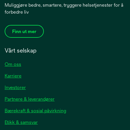
Muliggjøre bedre, smartere, tryggere helsetjenester for å
forbedre liv
Finn ut mer
Vårt selskap
Om oss
Karriere
opens
Investorer
in
Partnere & leverandører
a
new
Bærekraft & sosial påvirkning
tab
Etikk & samsvar