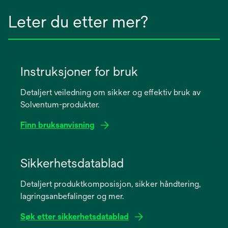
Leter du etter mer?
Instruksjoner for bruk
Detaljert veiledning om sikker og effektiv bruk av
Solventum-produkter.
Finn bruksanvisning
opens
in
Sikkerhetsdatablad
a
Detaljert produktkomposisjon, sikker håndtering,
new
lagringsanbefalinger og mer.
tab
Søk etter sikkerhetsdatablad