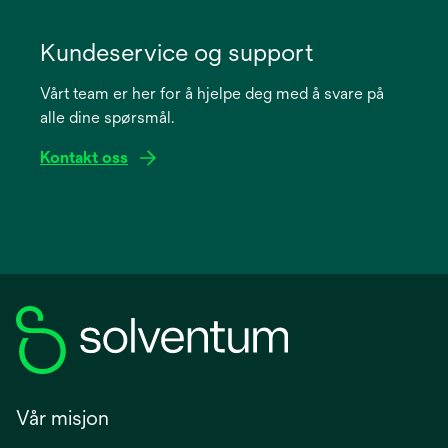
opens
in
Kundeservice og support
a
Vårt team er her for å hjelpe deg med å svare på
new
alle dine spørsmål.
tab
Kontakt oss
Vår misjon