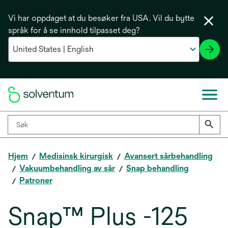
Vi har oppdaget at du besøker fra USA. Vil du bytte
språk for å se innhold tilpasset deg?
Hjem
Medisinsk kirurgisk
Avansert sårbehandling
Vakuumbehandling av sår
Snap behandling
Patroner
Snap™ Plus -125