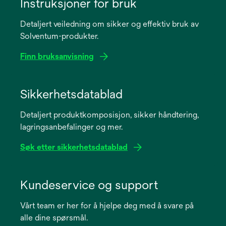
Instruksjoner for bruk
Detaljert veiledning om sikker og effektiv bruk av
Solventum-produkter.
Finn bruksanvisning
opens
in
Sikkerhetsdatablad
a
Detaljert produktkomposisjon, sikker håndtering,
new
lagringsanbefalinger og mer.
tab
Søk etter sikkerhetsdatablad
opens
in
Kundeservice og support
a
Vårt team er her for å hjelpe deg med å svare på
new
alle dine spørsmål.
tab