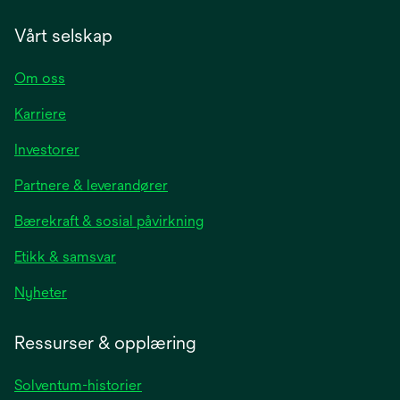
Vårt selskap
Om oss
Karriere
opens
Investorer
in
Partnere & leverandører
a
new
Bærekraft & sosial påvirkning
tab
Etikk & samsvar
opens
Nyheter
in
a
Ressurser & opplæring
new
tab
Solventum-historier