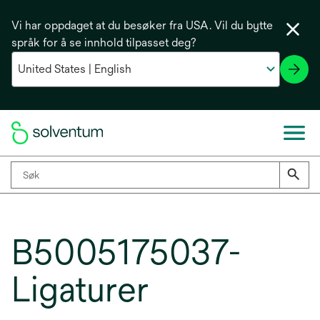
Vi har oppdaget at du besøker fra USA. Vil du bytte
språk for å se innhold tilpasset deg?
B5005175037-
Ligaturer