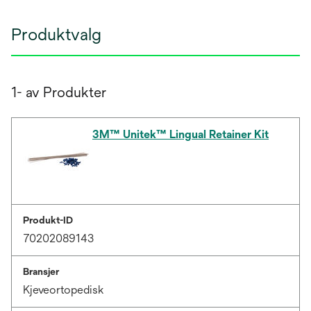
Produktvalg
1- av Produkter
3M™ Unitek™ Lingual Retainer Kit
Produkt-ID
70202089143
Bransjer
Kjeveortopedisk