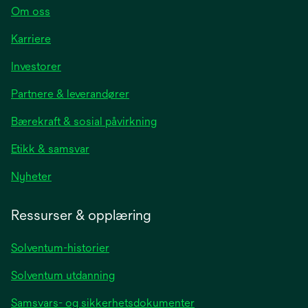
Om oss
Karriere
opens
Investorer
in
Partnere & leverandører
a
new
Bærekraft & sosial påvirkning
tab
Etikk & samsvar
opens
Nyheter
in
a
Ressurser & opplæring
new
tab
Solventum-historier
Solventum utdanning
Samsvars- og sikkerhetsdokumenter