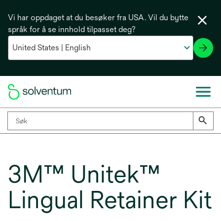
Vi har oppdaget at du besøker fra USA. Vil du bytte
språk for å se innhold tilpasset deg?
3M™ Unitek™
Lingual Retainer Kit