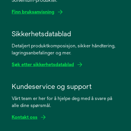
Solventum-produkter.
Finn bruksanvisning
opens
in
Sikkerhetsdatablad
a
Detaljert produktkomposisjon, sikker håndtering,
new
lagringsanbefalinger og mer.
tab
Søk etter sikkerhetsdatablad
opens
in
Kundeservice og support
a
Vårt team er her for å hjelpe deg med å svare på
new
alle dine spørsmål.
tab
Kontakt oss