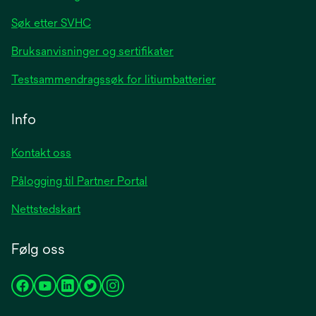
Søk etter SVHC
Bruksanvisninger og sertifikater
Testsammendragssøk for litiumbatterier
Info
Kontakt oss
Pålogging til Partner Portal
Nettstedskart
Følg oss
opens
opens
opens
opens
opens
in
in
in
in
in