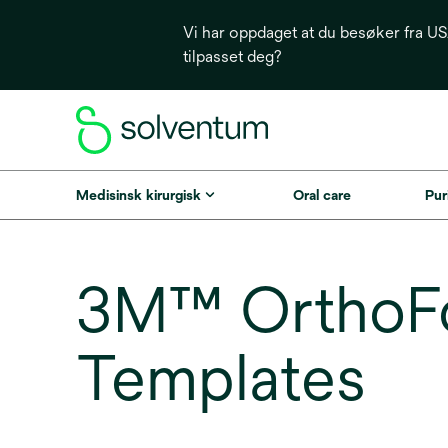
Vi har oppdaget at du besøker fra USA
tilpasset deg?
Medisinsk kirurgisk
Oral care
Puri
3M™ OrthoFo
Templates