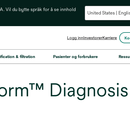
. Vil du bytte språk for å se innhold
opens
Logg inn
Investorer
Karriere
Ko
in
a
new
fication & filtration
Pasienter og forbrukere
Ressu
tab
rm™ Diagnosis