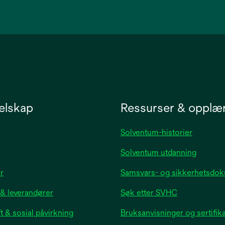
in
a
new
tab
elskap
Ressurser & opplæ
Solventum-historier
Solventum utdanning
opens
r
Samsvars- og sikkerhetsdo
in
 & leverandører
Søk etter SVHC
a
new
 & sosial påvirkning
Bruksanvisninger og sertifik
tab