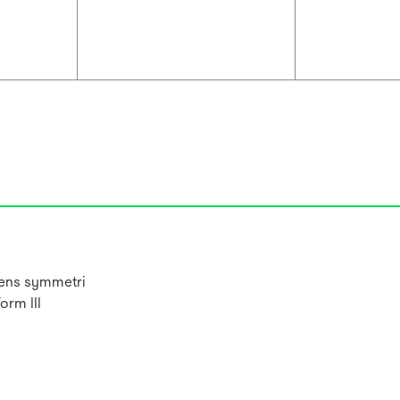
ens symmetri
orm III