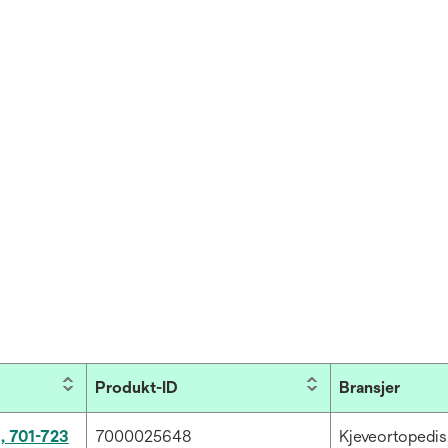
Produkt-ID
Bransjer
, 701-723
7000025648
Kjeveortopedi