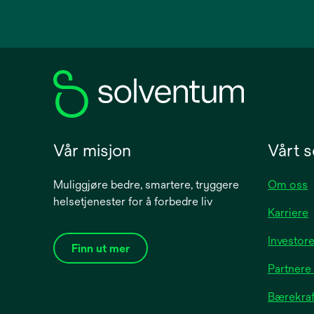
in
a
new
tab
Vår misjon
Vårt s
Muliggjøre bedre, smartere, tryggere
Om oss
helsetjenester for å forbedre liv
Karriere
Investore
Finn ut mer
Partnere
Bærekraft