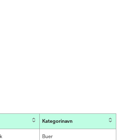
Kategorinavn
sk
Buer