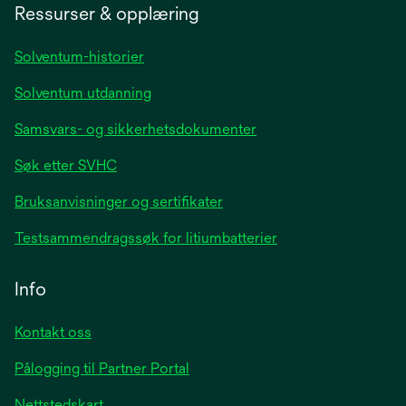
a
Ressurser & opplæring
new
tab
Solventum-historier
Solventum utdanning
Samsvars- og sikkerhetsdokumenter
Søk etter SVHC
Bruksanvisninger og sertifikater
Testsammendragssøk for litiumbatterier
Info
Kontakt oss
Pålogging til Partner Portal
Nettstedskart