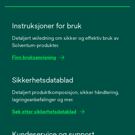
Instruksjoner for bruk
Detaljert veiledning om sikker og effektiv bruk av
Solventum-produkter.
Finn bruksanvisning
opens
in
Sikkerhetsdatablad
a
Detaljert produktkomposisjon, sikker håndtering,
new
lagringsanbefalinger og mer.
tab
Søk etter sikkerhetsdatablad
opens
in
Kundeservice og support