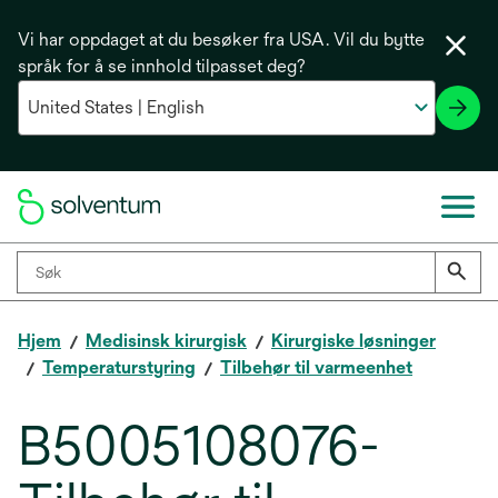
Vi har oppdaget at du besøker fra USA. Vil du bytte
språk for å se innhold tilpasset deg?
Hjem
Medisinsk kirurgisk
Kirurgiske løsninger
Temperaturstyring
Tilbehør til varmeenhet
B5005108076-