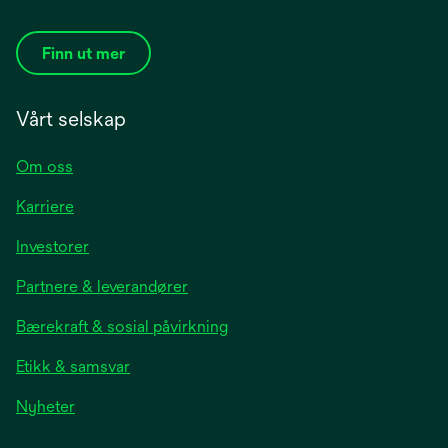
Finn ut mer
Vårt selskap
Om oss
Karriere
opens
Investorer
in
Partnere & leverandører
a
new
Bærekraft & sosial påvirkning
tab
Etikk & samsvar
opens
Nyheter
in