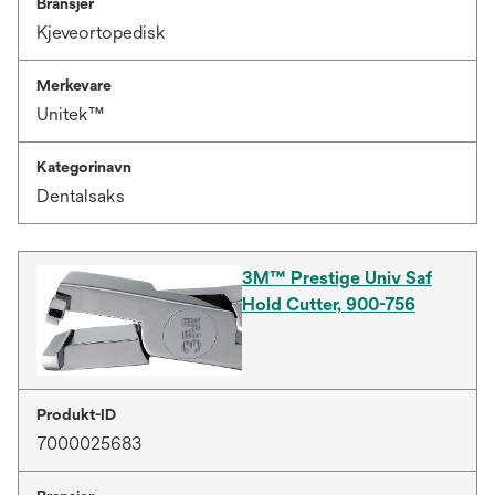
Bransjer
Kjeveortopedisk
Merkevare
Unitek™
Kategorinavn
Dentalsaks
3M™ Prestige Univ Saf
Hold Cutter, 900-756
Produkt-ID
7000025683