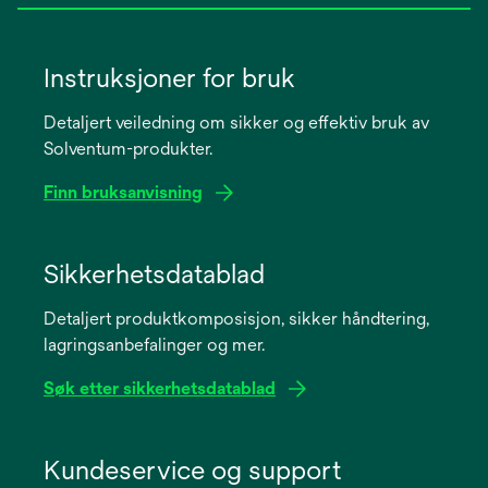
Instruksjoner for bruk
Detaljert veiledning om sikker og effektiv bruk av
Solventum-produkter.
Finn bruksanvisning
opens
in
Sikkerhetsdatablad
a
Detaljert produktkomposisjon, sikker håndtering,
new
lagringsanbefalinger og mer.
tab
Søk etter sikkerhetsdatablad
opens
in
Kundeservice og support