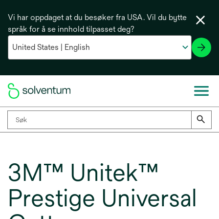
Vi har oppdaget at du besøker fra USA. Vil du bytte
språk for å se innhold tilpasset deg?
3M™ Unitek™
Prestige Universal