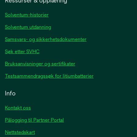
Ressurser & opplæring
new
tab
Solventum-historier
Solventum utdanning
Samsvars- og sikkerhetsdokumenter
Søk etter SVHC
Bruksanvisninger og sertifikater
Testsammendragssøk for litiumbatterier
Info
Kontakt oss
Pålogging til Partner Portal
Nettstedskart