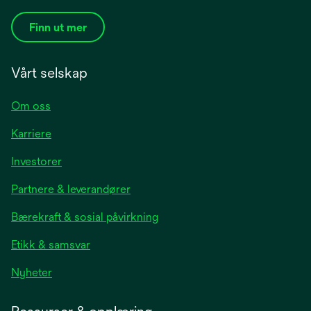
Finn ut mer
Vårt selskap
Om oss
Karriere
opens
Investorer
in
Partnere & leverandører
a
new
Bærekraft & sosial påvirkning
tab
Etikk & samsvar
opens
Nyheter
in
a