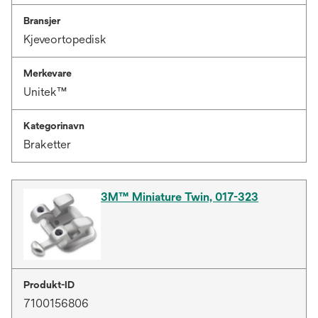
Bransjer
Kjeveortopedisk
Merkevare
Unitek™
Kategorinavn
Braketter
3M™ Miniature Twin, 017-323
Produkt-ID
7100156806