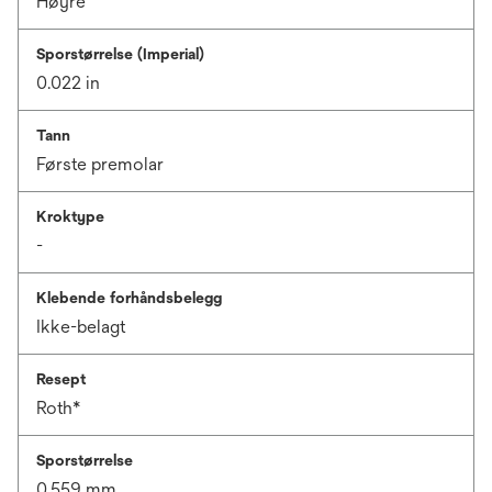
Høyre
Sporstørrelse (Imperial)
0.022 in
Tann
Første premolar
Kroktype
-
Klebende forhåndsbelegg
Ikke-belagt
Resept
Roth*
Sporstørrelse
0.559 mm