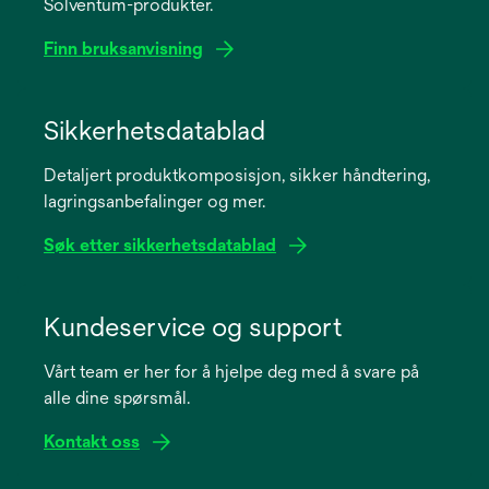
Solventum-produkter.
Finn bruksanvisning
opens
in
Sikkerhetsdatablad
a
Detaljert produktkomposisjon, sikker håndtering,
new
lagringsanbefalinger og mer.
tab
Søk etter sikkerhetsdatablad
opens
in
Kundeservice og support
a
Vårt team er her for å hjelpe deg med å svare på
new
alle dine spørsmål.
tab
Kontakt oss