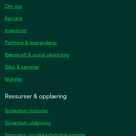
Om oss
Karriere
opens
Investorer
in
Partnere & leverandører
a
new
Bærekraft & sosial påvirkning
tab
Etikk & samsvar
opens
Nyheter
in
a
Ressurser & opplæring
new
tab
Solventum-historier
Solventum utdanning
Samsvars- og sikkerhetsdokumenter