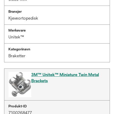
Bransjer
Kjeveortopedisk
Merkevare
Unitek™
Kategorinavn
Braketter
3M™ Unitek™ Miniature Twin Metal
Brackets
Produkt-ID
7100268477