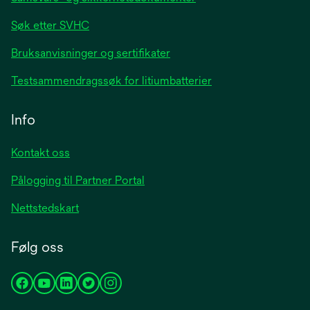
Søk etter SVHC
Bruksanvisninger og sertifikater
Testsammendragssøk for litiumbatterier
Info
Kontakt oss
Pålogging til Partner Portal
Nettstedskart
Følg oss
opens
opens
opens
opens
opens
in
in
in
in
in