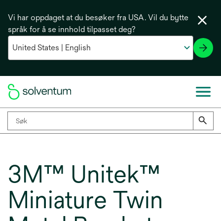
Vi har oppdaget at du besøker fra USA. Vil du bytte
språk for å se innhold tilpasset deg?
3M™ Unitek™
Miniature Twin