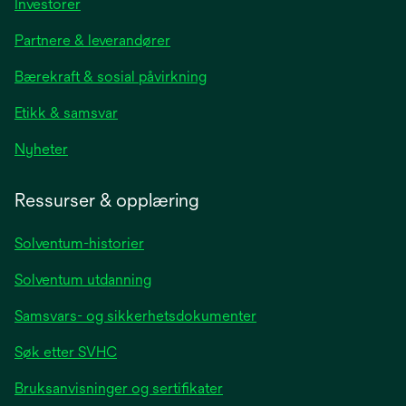
opens
Investorer
in
Partnere & leverandører
a
new
Bærekraft & sosial påvirkning
tab
Etikk & samsvar
opens
Nyheter
in
a
Ressurser & opplæring
new
tab
Solventum-historier
Solventum utdanning
Samsvars- og sikkerhetsdokumenter
Søk etter SVHC
Bruksanvisninger og sertifikater