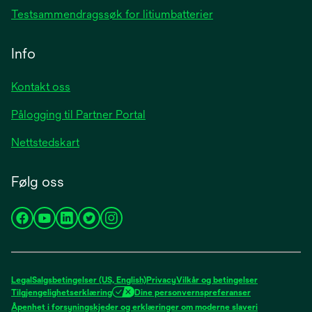
Testsammendragssøk for litiumbatterier
Info
Kontakt oss
Pålogging til Partner Portal
Nettstedskart
Følg oss
opens
opens
opens
opens
opens
in
in
in
in
in
a
a
a
a
a
new
new
new
new
new
Legal
Salgsbetingelser (US, English)
Privacy
Vilkår og betingelser
tab
tab
tab
tab
tab
Tilgjengelighetserklæring
Dine personvernspreferanser
opens
Åpenhet i forsyningskjeder og erklæringer om moderne slaveri