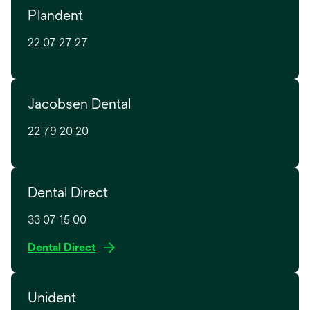
Plandent
22 07 27 27
Jacobsen Dental
22 79 20 20
Dental Direct
33 07 15 00
o
Dental Direct
p
e
Unident
n