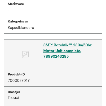
Merkevare
-
Kategorinavn
Kapselblandere
3M™ RotoMix™ 230v/50hz
Motor Unit complete,
78990243285
Produkt-ID
7000057017
Bransjer
Dental