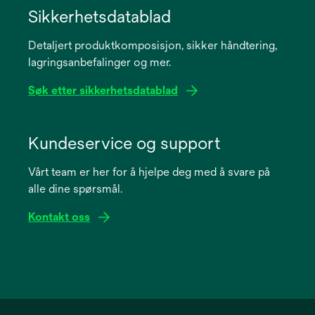
in
Sikkerhetsdatablad
a
Detaljert produktkomposisjon, sikker håndtering,
new
lagringsanbefalinger og mer.
tab
Søk etter sikkerhetsdatablad
opens
in
Kundeservice og support
a
Vårt team er her for å hjelpe deg med å svare på
new
alle dine spørsmål.
tab
Kontakt oss