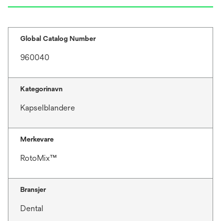
w
t
a
b
Global Catalog Number
960040
Kategorinavn
Kapselblandere
Merkevare
RotoMix™
Bransjer
Dental