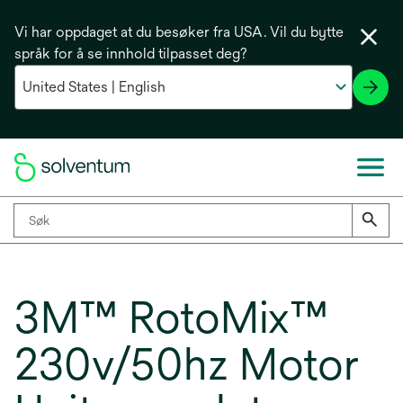
Vi har oppdaget at du besøker fra USA. Vil du bytte
språk for å se innhold tilpasset deg?
3M™ RotoMix™
230v/50hz Motor