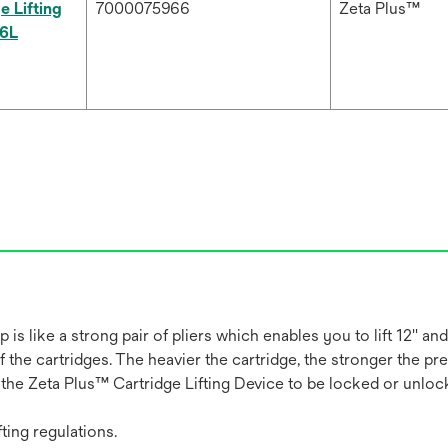
e Lifting
7000075966
Zeta Plus™
16L
is like a strong pair of pliers which enables you to lift 12'' an
 the cartridges. The heavier the cartridge, the stronger the pre
the Zeta Plus™ Cartridge Lifting Device to be locked or unloc
ting regulations.