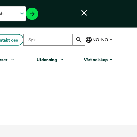
ntakt oss
rser
Utdanning
Vårt selskap