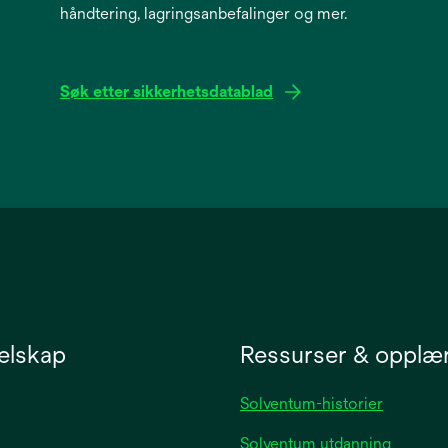
håndtering, lagringsanbefalinger og mer.
Søk etter sikkerhetsdatablad
opens
in
a
new
tab
elskap
Ressurser & opplæ
Solventum-historier
Solventum utdanning