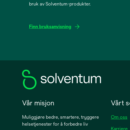
bruk av Solventum-produkter.
Finn bruksanvisning
opens
in
a
new
tab
Vår misjon
Vårt s
Muliggjøre bedre, smartere, tryggere
Om oss
helsetjenester for å forbedre liv
Karriere