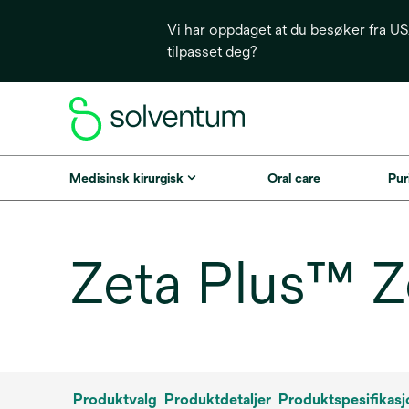
Vi har oppdaget at du besøker fra USA
tilpasset deg?
Medisinsk kirurgisk
Oral care
Puri
Zeta Plus™ Z
Produktvalg
Produktdetaljer
Produktspesifikasj