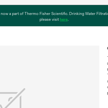
s now a part of Thermo Fisher Scientific. Drinking Water Filtr
opens
please visit
here
.
in
a
new
tab