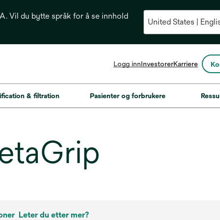
. Vil du bytte språk for å se innhold
opens
Logg inn
Investorer
Karriere
Ko
in
a
new
fication & filtration
Pasienter og forbrukere
Ressu
tab
etaGrip
oner
Leter du etter mer?