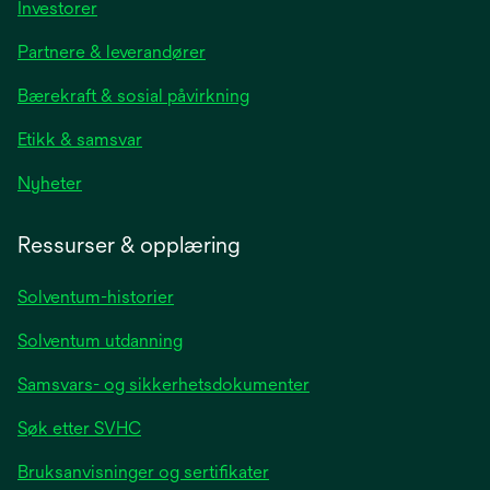
opens
Investorer
in
Partnere & leverandører
a
new
Bærekraft & sosial påvirkning
tab
Etikk & samsvar
opens
Nyheter
in
a
Ressurser & opplæring
new
tab
Solventum-historier
Solventum utdanning
Samsvars- og sikkerhetsdokumenter
Søk etter SVHC
Bruksanvisninger og sertifikater