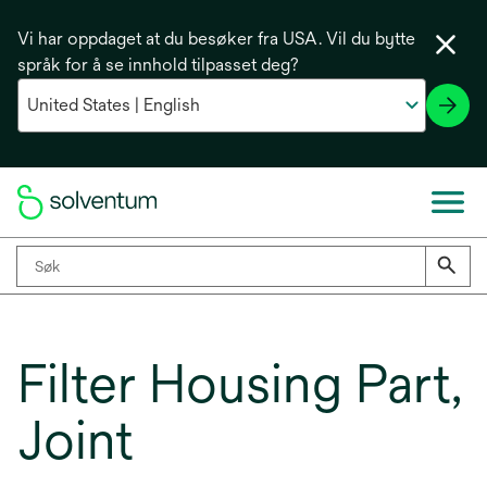
Vi har oppdaget at du besøker fra USA. Vil du bytte
språk for å se innhold tilpasset deg?
Filter Housing Part,
Joint