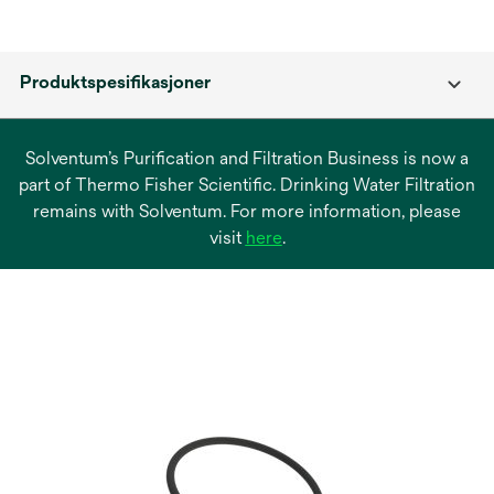
Produktspesifikasjoner
Solventum’s Purification and Filtration Business is now a
part of Thermo Fisher Scientific. Drinking Water Filtration
remains with Solventum. For more information, please
opens
visit
here
.
in
a
new
tab