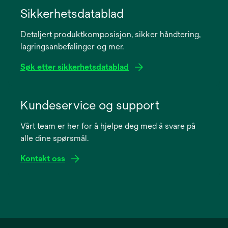
in
Sikkerhetsdatablad
a
Detaljert produktkomposisjon, sikker håndtering,
new
lagringsanbefalinger og mer.
tab
Søk etter sikkerhetsdatablad
opens
in
Kundeservice og support
a
Vårt team er her for å hjelpe deg med å svare på
new
alle dine spørsmål.
tab
Kontakt oss