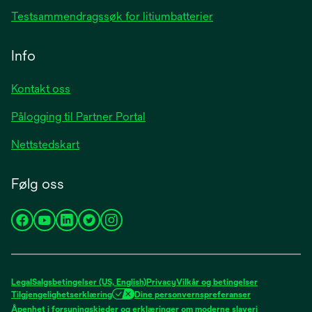
Testsammendragssøk for litiumbatterier
Info
Kontakt oss
Pålogging til Partner Portal
Nettstedskart
Følg oss
opens
opens
opens
opens
opens
in
in
in
in
in
a
a
a
a
a
new
new
new
new
new
Legal
Salgsbetingelser (US, English)
Privacy
Vilkår og betingelser
tab
tab
tab
tab
tab
Tilgjengelighetserklæring
Dine personvernspreferanser
opens
Åpenhet i forsyningskjeder og erklæringer om moderne slaveri