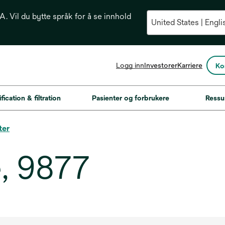
. Vil du bytte språk for å se innhold
opens
Logg inn
Investorer
Karriere
Ko
in
a
new
fication & filtration
Pasienter og forbrukere
Ressu
tab
ter
, 9877