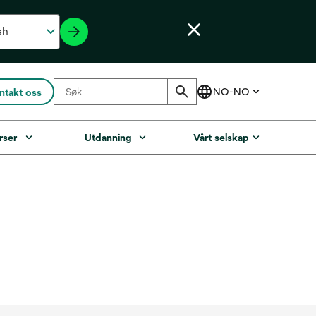
ntakt oss
rser
Utdanning
Vårt selskap