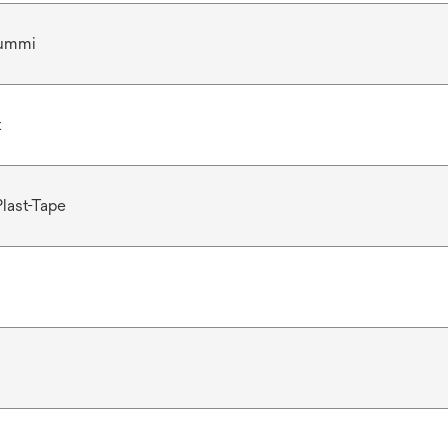
gummi
t
last-Tape