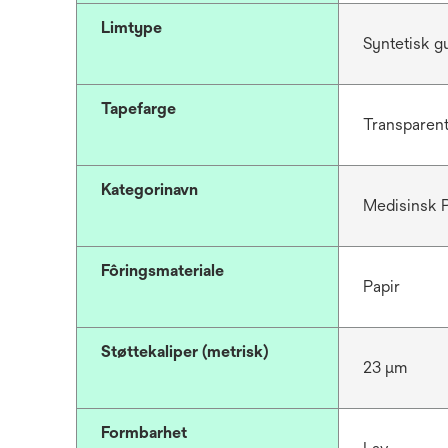
Limtype
Syntetisk 
Tapefarge
Transparen
Kategorinavn
Medisinsk P
Fôringsmateriale
Papir
Støttekaliper (metrisk)
23 μm
Formbarhet