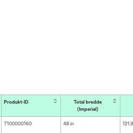
Produkt-ID
Total bredde
(Imperial)
7100000160
48 in
121.