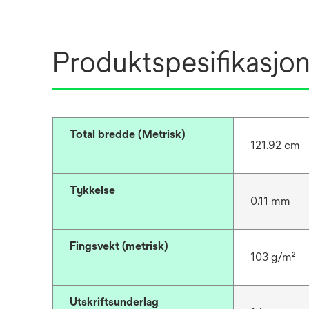
Produktspesifikasjo
Total bredde (Metrisk)
121.92 cm
Tykkelse
0.11 mm
Fingsvekt (metrisk)
103 g/m²
Utskriftsunderlag