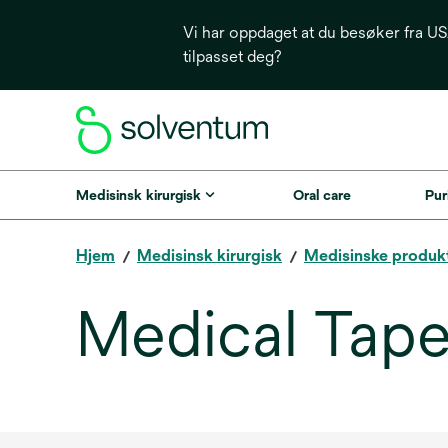
Vi har oppdaget at du besøker fra USA
tilpasset deg?
Medisinsk kirurgisk
Oral care
Puri
Hjem
Medisinsk kirurgisk
Medisinske produk
Medical Tape