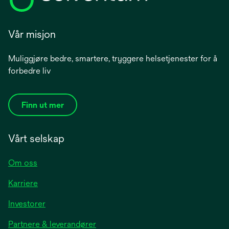
Vår misjon
Muliggjøre bedre, smartere, tryggere helsetjenester for å
forbedre liv
Finn ut mer
Vårt selskap
Om oss
Karriere
opens
Investorer
in
Partnere & leverandører
a