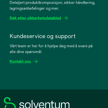
Detaljert produktkomposisjon, sikker håndtering,
new
lagringsanbefalinger og mer.
tab
Søk etter sikkerhetsdatablad
opens
in
Kundeservice og support
a
Vårt team er her for å hjelpe deg med å svare på
new
alle dine spørsmål.
tab
Kontakt oss