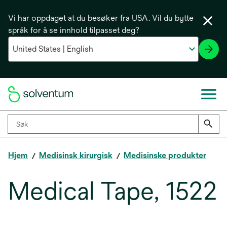
Vi har oppdaget at du besøker fra USA. Vil du bytte
språk for å se innhold tilpasset deg?
Hjem
Medisinsk kirurgisk
Medisinske produkter
Medical Tape, 1522