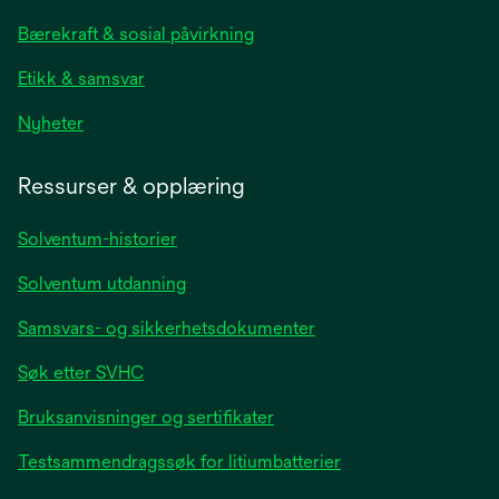
new
Bærekraft & sosial påvirkning
tab
Etikk & samsvar
opens
Nyheter
in
a
Ressurser & opplæring
new
tab
Solventum-historier
Solventum utdanning
Samsvars- og sikkerhetsdokumenter
Søk etter SVHC
Bruksanvisninger og sertifikater
Testsammendragssøk for litiumbatterier