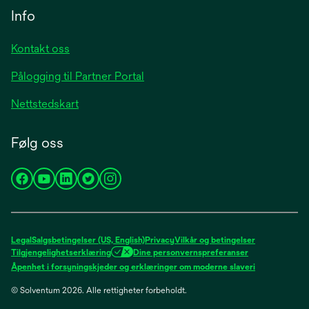
Info
Kontakt oss
Pålogging til Partner Portal
Nettstedskart
Følg oss
opens
opens
opens
opens
opens
in
in
in
in
in
a
a
a
a
a
new
new
new
new
new
Legal
Salgsbetingelser (US, English)
Privacy
Vilkår og betingelser
tab
tab
tab
tab
tab
Tilgjengelighetserklæring
Dine personvernspreferanser
opens
Åpenhet i forsyningskjeder og erklæringer om moderne slaveri
in
© Solventum 2026. Alle rettigheter forbeholdt.
a
new